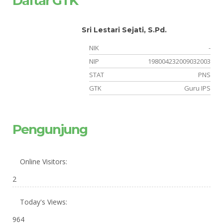
Daftar GTK
Sri Lestari Sejati, S.Pd.
-
NIK
-
15
NIP
198004232009032003
NS
STAT
PNS
is
GTK
Guru IPS
Pengunjung
Online Visitors:
2
Today's Views:
964