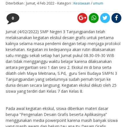
Diterbitkan :
Jumat, 4 Feb 2022
-
Kategori :
Kesiswaan
/
umum
0
Jumat (4/02/2022) SMP Negeri 3 Tanjungpandan telah
melaksanakan kegiatan ekskul desain grafis untuk pertama
kalinya selama masa pendemi dengan tetap menjaga protokol
kesehatan. Kegiatan ini kedepannya akan rutin dilaksanakan
satu minggu sekali setiap hari Jumat pukul 08.30-09-30 WIB
dan tidak mengganggu waktu belajar karena dilaksanakan
antara pergantian sesi 1 dan sesi 2. Ekskul ini di bina serta
dilatih oleh Maya Meitriana, S.Pd, guru Seni Budaya SMPN 3
Tanjungpandan yang sebelumnya sudah pernah terjun ke
dunia desain secara langsung. Kegiatan ekskul diikuti oleh 25
siswa yang terdiri dari Kelas 7 dan Kelas 8.
Pada awal kegiatan ekskul, siswa diberikan materi dasar
berupa “Pengenalan Desain Grafis beserta Apilikasinya”
menggunakan media powerpoint karena masih banyak siswa
yang masih awam dan belum tau apa itu Desain Grafis.