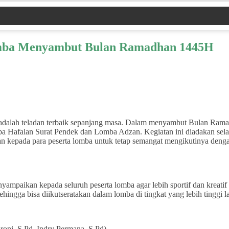
mba Menyambut Bulan Ramadhan 1445H
adalah teladan terbaik sepanjang masa. Dalam menyambut Bulan Ram
 Hafalan Surat Pendek dan Lomba Adzan. Kegiatan ini diadakan selam
 kepada para peserta lomba untuk tetap semangat mengikutinya denga
nyampaikan kepada seluruh peserta lomba agar lebih sportif dan kreati
hingga bisa diikutseratakan dalam lomba di tingkat yang lebih tinggi la
oni, S.Pd, Indry Permana, S.Pd)