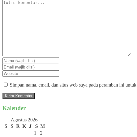
Simpan nama, email, dan situs web saya pada peramban ini untuk
Kalender
Agustus 2026
S
S
R
K
J
S
M
1
2