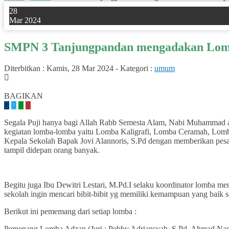
28
Mar 2024
SMPN 3 Tanjungpandan mengadakan Lo
Diterbitkan :
Kamis, 28 Mar 2024
-
Kategori :
umum
0
BAGIKAN
Segala Puji hanya bagi Allah Rabb Semesta Alam, Nabi Muhammad 
kegiatan lomba-lomba yaitu Lomba Kaligrafi, Lomba Ceramah, Lomba
Kepala Sekolah Bapak Jovi Alannoris, S.Pd dengan memberikan pesan
tampil didepan orang banyak.
Begitu juga Ibu Dewitri Lestari, M.Pd.I selaku koordinator lomba me
sekolah ingin mencari bibit-bibit yg memiliki kemampuan yang baik se
Berikut ini pememang dari setiap lomba :
Pemenang Lomba Adzan (Juri : Pebby Adriansyah, S.Pd, Ahmad Nasr