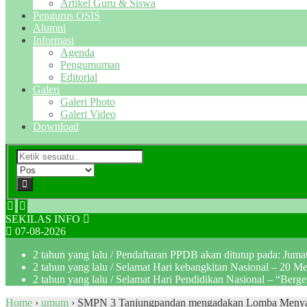
Artikel Guru & Siswa
Pengurus OSIS
Alumni
Informasi
Agenda
Pengumuman
Editorial
Galeri
Galeri Photo
Galeri Video
Download
SEKILAS INFO
07-08-2026
2 tahun yang lalu
/ Pendaftaran PPDB akan ditutup pada: Jum
2 tahun yang lalu
/ Selamat Hari kebangkitan Nasional – 20 M
2 tahun yang lalu
/ Selamat Hari Pendidikan Nasional – “Berg
Home
›
umum
›
SMPN 3 Tanjungpandan mengadakan Lomba Meny