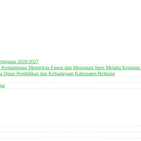
elajaran 2026/2027
n Kemampuan Mengelola Emosi dan Mengatasi Stres Melalui Kegiatan
 Dinas Pendidikan dan Kebudayaan Kabupaten Belitung
jar