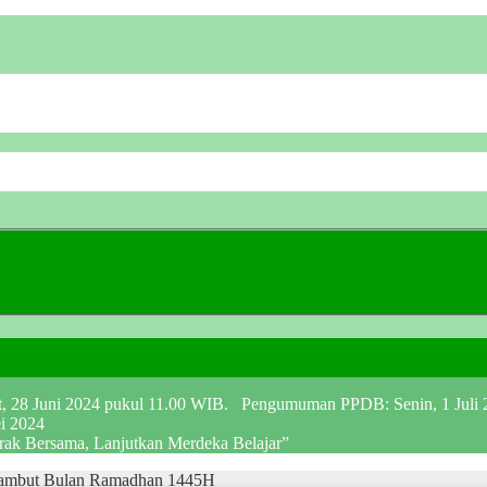
at, 28 Juni 2024 pukul 11.00 WIB. Pengumuman PPDB: Senin, 1 Juli
ei 2024
erak Bersama, Lanjutkan Merdeka Belajar”
ambut Bulan Ramadhan 1445H