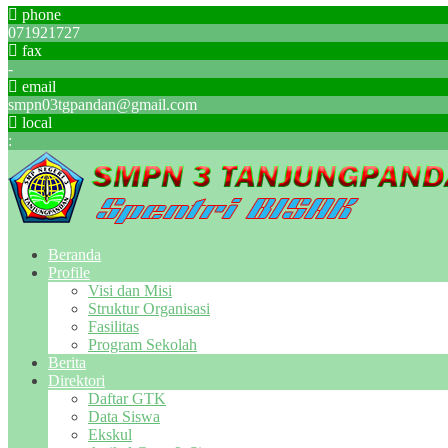
phone
071921727
fax
-
email
smpn03tgpandan@gmail.com
local
:
Beranda
Profile
Visi dan Misi
Struktur Organisasi
Fasilitas
Program Sekolah
Berita
Direktori
Daftar GTK
Data Siswa
Ekskul