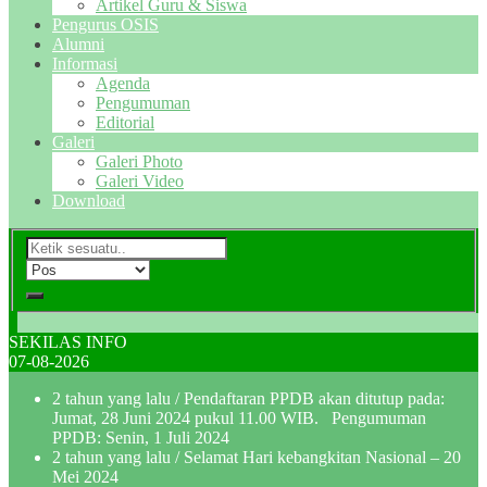
Artikel Guru & Siswa
Pengurus OSIS
Alumni
Informasi
Agenda
Pengumuman
Editorial
Galeri
Galeri Photo
Galeri Video
Download
SEKILAS INFO
07-08-2026
2 tahun yang lalu
/ Pendaftaran PPDB akan ditutup pada:
Jumat, 28 Juni 2024 pukul 11.00 WIB. Pengumuman
PPDB: Senin, 1 Juli 2024
2 tahun yang lalu
/ Selamat Hari kebangkitan Nasional – 20
Mei 2024