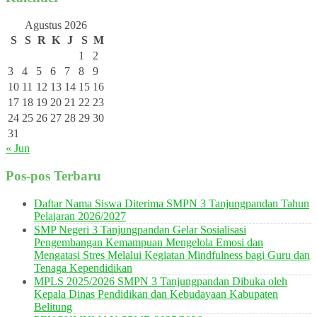
Agustus 2026
S
S
R
K
J
S
M
1
2
3
4
5
6
7
8
9
10
11
12
13
14
15
16
17
18
19
20
21
22
23
24
25
26
27
28
29
30
31
« Jun
Pos-pos Terbaru
Daftar Nama Siswa Diterima SMPN 3 Tanjungpandan Tahun
Pelajaran 2026/2027
SMP Negeri 3 Tanjungpandan Gelar Sosialisasi
Pengembangan Kemampuan Mengelola Emosi dan
Mengatasi Stres Melalui Kegiatan Mindfulness bagi Guru dan
Tenaga Kependidikan
MPLS 2025/2026 SMPN 3 Tanjungpandan Dibuka oleh
Kepala Dinas Pendidikan dan Kebudayaan Kabupaten
Belitung