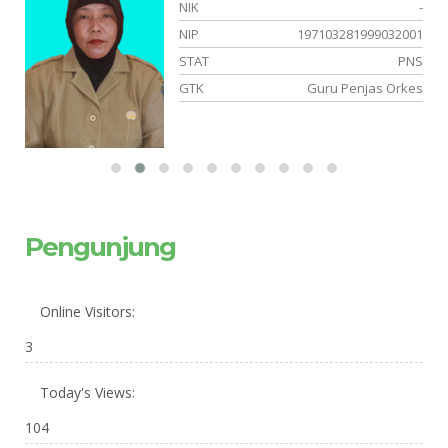
-
NIK
-
05
NIP
197103281999032001
NS
STAT
PNS
am
GTK
Guru Penjas Orkes
Pengunjung
Online Visitors:
3
Today's Views:
104