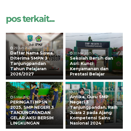
pos terkait...
29 Jun 2026
Daftar Nama Siswa
20 Mar 2025
Diterima SMPN 3
Sekolah Bersih dan
Tanjungpandan
Asri: Kunci
Tahun Pelajaran
Kenyamanan dan
2026/2027
Prestasi Belajar
27 Jan 2025
Antika, Guru SMP
6 Mar 2025
PERINGATI HPSN
Negeri 3
2025, SMP NEGERI 3
Tanjungpandan, Raih
TANJUNGPANDAN
Juara 2 pada Ajang
GELAR AKSI BERSIH
Kompetensi Sains
LINGKUNGAN
Nasional 2024