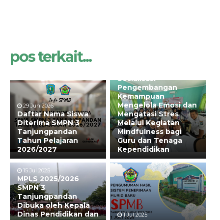
pos terkait...
10 Agu 2025
SMP Negeri 3
Tanjungpandan Gelar
Sosialisasi
Pengembangan
Kemampuan
Mengelola Emosi dan
29 Jun 2026
Daftar Nama Siswa
Mengatasi Stres
Diterima SMPN 3
Melalui Kegiatan
Tanjungpandan
Mindfulness bagi
Tahun Pelajaran
Guru dan Tenaga
2026/2027
Kependidikan
15 Jul 2025
MPLS 2025/2026
SMPN 3
Tanjungpandan
Dibuka oleh Kepala
Dinas Pendidikan dan
1 Jul 2025