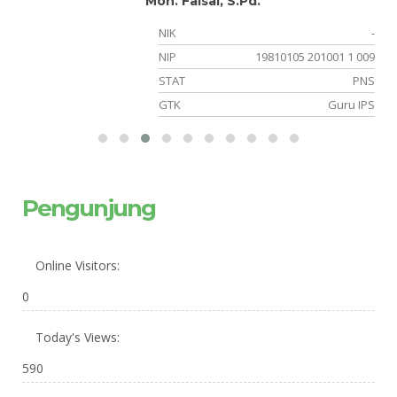
Moh. Faisal, S.Pd.
-
NIK
-
-
NIP
19810105 201001 1 009
or
STAT
PNS
ia
GTK
Guru IPS
Pengunjung
Online Visitors:
0
Today's Views:
590