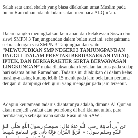
Salah satu amal shaleh yang biasa dilakukan umat Muslim pada
bulan Ramadhan adalah tadarus atau membaca Al-Qur’an.
Dalam rangka meningkatkan keimanan dan ketakwaan Siswa dan
siswi SMPN 3 Tanjungpandan dalam bulan suci ini, sebagaimana
selaras dengan visi SMPN 3 Tanjungpandan yaitu
”MEWUJUDKAN SMP NEGERI 3 TANJUNGPANDAN
UNGGUL DALAM PRESTASI BERDASARKAN IMTAQ,
IPTEK, DAN BERKARAKTER SERTA BERWAWASAN
LINGKUNGAN”
maka dilaksanakan kegiatan tadarus pada setiap
hari selama bulan Ramadhan. Tadarus ini dilakukan di dalam kelas
masing-masing kurang lebih 15 menit pada jam pelajaran pertama
dengan di dampingi oleh guru yang mengajar pada jam tersebut.
Adapun keutamaan tadarus diantaranya adalah, dimana Al-Qur’an
akan menjadi syafaat atau penolong di hari kiamat untuk para
pembacanya sebagaimana sabda Rasulullah SAW :
عن أَبي أُمامَةَ رضي اللَّه عنهُ قال : سمِعتُ رسولَ اللَّهِ صَلّى اللهُ
عَلَيْهِ وسَلَّم يقولُ : « اقْرَؤُا القُرْآنَ فإِنَّهُ يَأْتي يَوْم القيامةِ شَفِيعاً
لأصْحابِهِ » رواه مسلم