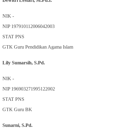
Dewitri Lestari, M.Pd.I.
NIK
-
NIP
197910112006042003
STAT
PNS
GTK
Guru Pendidikan Agama Islam
Lily Sumarsih, S.Pd.
NIK
-
NIP
196903271995122002
STAT
PNS
GTK
Guru BK
Sunarni, S.Pd.