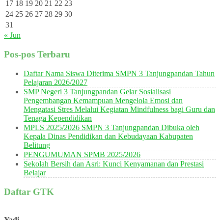
17
18
19
20
21
22
23
24
25
26
27
28
29
30
31
« Jun
Pos-pos Terbaru
Daftar Nama Siswa Diterima SMPN 3 Tanjungpandan Tahun
Pelajaran 2026/2027
SMP Negeri 3 Tanjungpandan Gelar Sosialisasi
Pengembangan Kemampuan Mengelola Emosi dan
Mengatasi Stres Melalui Kegiatan Mindfulness bagi Guru dan
Tenaga Kependidikan
MPLS 2025/2026 SMPN 3 Tanjungpandan Dibuka oleh
Kepala Dinas Pendidikan dan Kebudayaan Kabupaten
Belitung
PENGUMUMAN SPMB 2025/2026
Sekolah Bersih dan Asri: Kunci Kenyamanan dan Prestasi
Belajar
Daftar GTK
Yadi