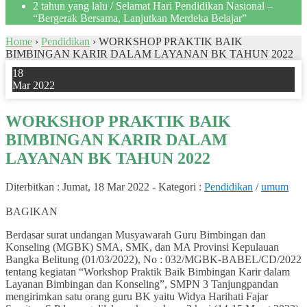
2 tahun yang lalu
/ Selamat Hari Pendidikan Nasional –
“Bergerak Bersama, Lanjutkan Merdeka Belajar”
Home
›
Pendidikan
›
WORKSHOP PRAKTIK BAIK
BIMBINGAN KARIR DALAM LAYANAN BK TAHUN 2022
18
Mar 2022
WORKSHOP PRAKTIK BAIK
BIMBINGAN KARIR DALAM
LAYANAN BK TAHUN 2022
Diterbitkan :
Jumat, 18 Mar 2022
-
Kategori :
Pendidikan
/
umum
0
BAGIKAN
Berdasar surat undangan Musyawarah Guru Bimbingan dan
Konseling (MGBK) SMA, SMK, dan MA Provinsi Kepulauan
Bangka Belitung (01/03/2022), No : 032/MGBK-BABEL/CD/2022
tentang kegiatan “Workshop Praktik Baik Bimbingan Karir dalam
Layanan Bimbingan dan Konseling”, SMPN 3 Tanjungpandan
mengirimkan satu orang guru BK yaitu Widya Harihati Fajar