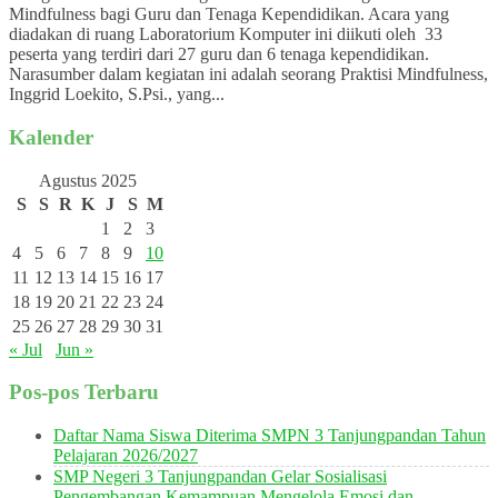
Mindfulness bagi Guru dan Tenaga Kependidikan. Acara yang
diadakan di ruang Laboratorium Komputer ini diikuti oleh 33
peserta yang terdiri dari 27 guru dan 6 tenaga kependidikan.
Narasumber dalam kegiatan ini adalah seorang Praktisi Mindfulness,
Inggrid Loekito, S.Psi., yang...
Kalender
Agustus 2025
S
S
R
K
J
S
M
1
2
3
4
5
6
7
8
9
10
11
12
13
14
15
16
17
18
19
20
21
22
23
24
25
26
27
28
29
30
31
« Jul
Jun »
Pos-pos Terbaru
Daftar Nama Siswa Diterima SMPN 3 Tanjungpandan Tahun
Pelajaran 2026/2027
SMP Negeri 3 Tanjungpandan Gelar Sosialisasi
Pengembangan Kemampuan Mengelola Emosi dan