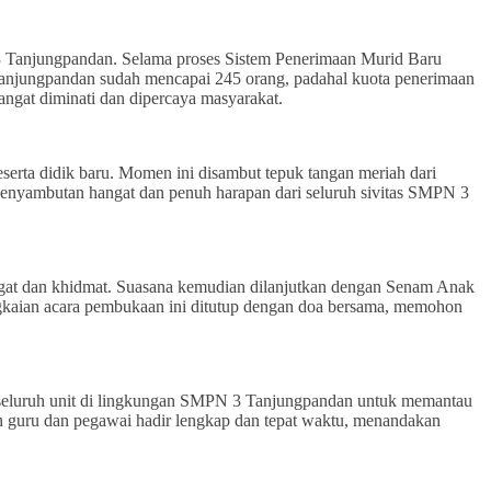
3 Tanjungpandan. Selama proses Sistem Penerimaan Murid Baru
anjungpandan sudah mencapai 245 orang, padahal kuota penerimaan
ngat diminati dan dipercaya masyarakat.
serta didik baru. Momen ini disambut tepuk tangan meriah dari
 penyambutan hangat dan penuh harapan dari seluruh sivitas SMPN 3
ngat dan khidmat. Suasana kemudian dilanjutkan dengan Senam Anak
gkaian acara pembukaan ini ditutup dengan doa bersama, memohon
seluruh unit di lingkungan SMPN 3 Tanjungpandan untuk memantau
h guru dan pegawai hadir lengkap dan tepat waktu, menandakan