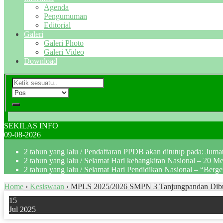
Agenda
Pengumuman
Editorial
Galeri
Galeri Photo
Galeri Video
Download
SEKILAS INFO
09-08-2026
2 tahun yang lalu
/ Pendaftaran PPDB akan ditutup pada: Jum
2 tahun yang lalu
/ Selamat Hari kebangkitan Nasional – 20 M
2 tahun yang lalu
/ Selamat Hari Pendidikan Nasional – “Berg
Home
›
Kesiswaan
›
MPLS 2025/2026 SMPN 3 Tanjungpandan Dibuka
15
Jul 2025