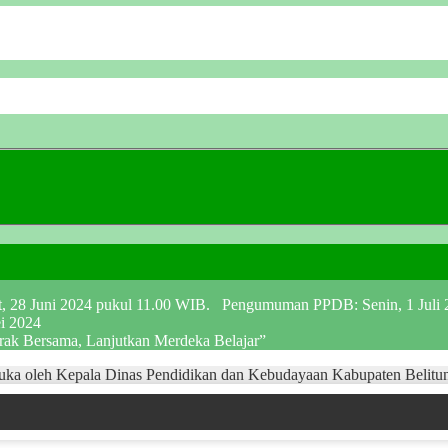
at, 28 Juni 2024 pukul 11.00 WIB. Pengumuman PPDB: Senin, 1 Juli
ei 2024
erak Bersama, Lanjutkan Merdeka Belajar”
 oleh Kepala Dinas Pendidikan dan Kebudayaan Kabupaten Belitu