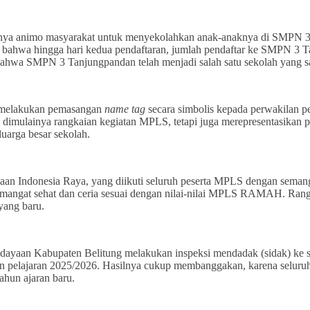
gginya animo masyarakat untuk menyekolahkan anak-anaknya di SMPN 
 bahwa hingga hari kedua pendaftaran, jumlah pendaftar ke SMPN 3 T
bahwa SMPN 3 Tanjungpandan telah menjadi salah satu sekolah yang sa
a melakukan pemasangan
name tag
secara simbolis kepada perwakilan pe
i dimulainya rangkaian kegiatan MPLS, tetapi juga merepresentasikan
luarga besar sekolah.
aan Indonesia Raya, yang diikuti seluruh peserta MPLS dengan sema
semangat sehat dan ceria sesuai dengan nilai-nilai MPLS RAMAH. Ran
yang baru.
ayaan Kabupaten Belitung melakukan inspeksi mendadak (sidak) ke 
un pelajaran 2025/2026. Hasilnya cukup membanggakan, karena seluru
hun ajaran baru.