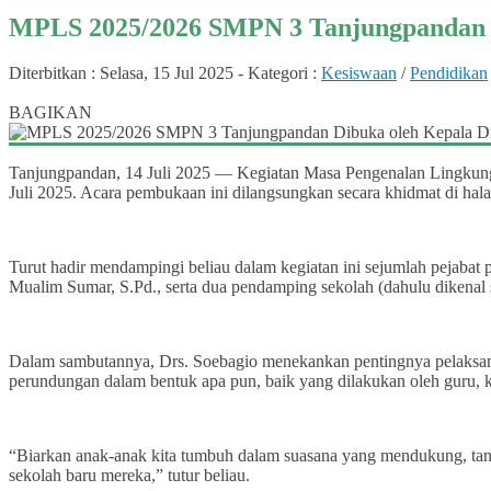
MPLS 2025/2026 SMPN 3 Tanjungpandan D
Diterbitkan :
Selasa, 15 Jul 2025
-
Kategori :
Kesiswaan
/
Pendidikan
0
BAGIKAN
Tanjungpandan, 14 Juli 2025 — Kegiatan Masa Pengenalan Lingkunga
Juli 2025. Acara pembukaan ini dilangsungkan secara khidmat di ha
Turut hadir mendampingi beliau dalam kegiatan ini sejumlah pejaba
Mualim Sumar, S.Pd., serta dua pendamping sekolah (dahulu dikenal
Dalam sambutannya, Drs. Soebagio menekankan pentingnya pelaksan
perundungan dalam bentuk apa pun, baik yang dilakukan oleh guru, k
“Biarkan anak-anak kita tumbuh dalam suasana yang mendukung, tan
sekolah baru mereka,” tutur beliau.