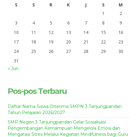
S
S
R
K
J
S
M
1
2
3
4
5
6
7
8
9
10
11
12
13
14
15
16
17
18
19
20
21
22
23
24
25
26
27
28
29
30
31
« Jun
Pos-pos Terbaru
Daftar Nama Siswa Diterima SMPN 3 Tanjungpandan
Tahun Pelajaran 2026/2027
SMP Negeri 3 Tanjungpandan Gelar Sosialisasi
Pengembangan Kemampuan Mengelola Emosi dan
Mengatasi Stres Melalui Kegiatan Mindfulness bagi Guru