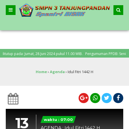
tup pada: Jumat, 28 Juni 2024 pukul 11.00 WIB. Pengumuman PPDB: Senin, 1 Jul
Home
›
Agenda
›
Idul Fitri 1442 H
13
waktu : 07:00
AGENDA : Idul Fitri 1442 H