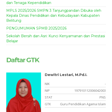
dan Tenaga Kependidikan
MPLS 2025/2026 SMPN 3 Tanjungpandan Dibuka oleh
Kepala Dinas Pendidikan dan Kebudayaan Kabupaten
Belitung
PENGUMUMAN SPMB 2025/2026
Sekolah Bersih dan Asri: Kunci Kenyamanan dan Prestasi
Belajar
Daftar GTK
Dewitri Lestari, M.Pd.I.
-
NIK
-
13
NIP
197910112006042003
NS
STAT
PNS
PS
GTK
Guru Pendidikan Agama Islam