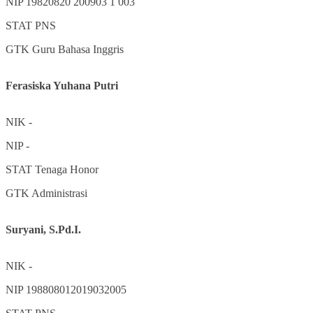
NIP
19820820 200903 1 003
STAT
PNS
GTK
Guru Bahasa Inggris
Ferasiska Yuhana Putri
NIK
-
NIP
-
STAT
Tenaga Honor
GTK
Administrasi
Suryani, S.Pd.I.
NIK
-
NIP
198808012019032005