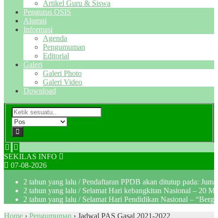
Artikel Guru & Siswa
Pengurus OSIS
Alumni
Informasi
Agenda
Pengumuman
Editorial
Galeri
Galeri Photo
Galeri Video
Download
SEKILAS INFO
07-08-2026
2 tahun yang lalu
/ Pendaftaran PPDB akan ditutup pada: Jum
2 tahun yang lalu
/ Selamat Hari kebangkitan Nasional – 20 M
2 tahun yang lalu
/ Selamat Hari Pendidikan Nasional – “Berg
Home
›
Pengumuman
›
Jadwal PAS Gasal 2021-2022