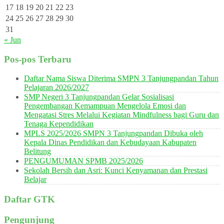
17
18
19
20
21
22
23
24
25
26
27
28
29
30
31
« Jun
Pos-pos Terbaru
Daftar Nama Siswa Diterima SMPN 3 Tanjungpandan Tahun
Pelajaran 2026/2027
SMP Negeri 3 Tanjungpandan Gelar Sosialisasi
Pengembangan Kemampuan Mengelola Emosi dan
Mengatasi Stres Melalui Kegiatan Mindfulness bagi Guru dan
Tenaga Kependidikan
MPLS 2025/2026 SMPN 3 Tanjungpandan Dibuka oleh
Kepala Dinas Pendidikan dan Kebudayaan Kabupaten
Belitung
PENGUMUMAN SPMB 2025/2026
Sekolah Bersih dan Asri: Kunci Kenyamanan dan Prestasi
Belajar
Daftar GTK
Pengunjung