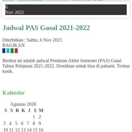
6
Nov 2021
Jadwal PAS Gasal 2021-2022
Diterbitkan :
Sabtu, 6 Nov 2021
BAGIKAN
Berikut ini adalah jadwal Penilaian Akhir Semester (PAS) Gasal
Tahun Pelajaran 2021-2022. Demikian untuk bisa di pahami. Terima
kasih.
Kalender
Agustus 2026
S
S
R
K
J
S
M
1
2
3
4
5
6
7
8
9
10
11
12
13
14
15
16