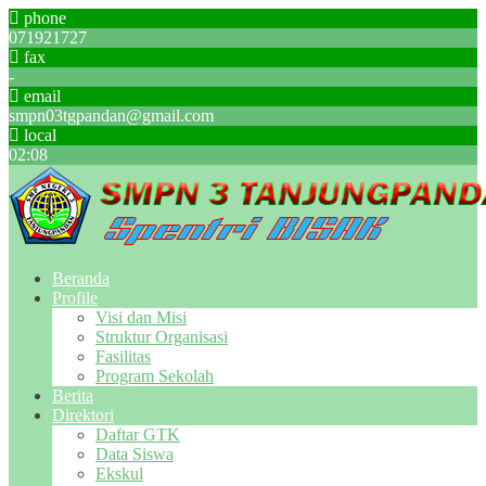
phone
071921727
fax
-
email
smpn03tgpandan@gmail.com
local
02
:
08
Beranda
Profile
Visi dan Misi
Struktur Organisasi
Fasilitas
Program Sekolah
Berita
Direktori
Daftar GTK
Data Siswa
Ekskul