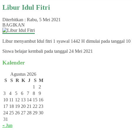
Libur Idul Fitri
Diterbitkan :
Rabu, 5 Mei 2021
BAGIKAN
Libur menyambut Idul fitri 1 syawal 1442 H dimulai pada tanggal 1
Siswa belajar kembali pada tanggal 24 Mei 2021
Kalender
Agustus 2026
S
S
R
K
J
S
M
1
2
3
4
5
6
7
8
9
10
11
12
13
14
15
16
17
18
19
20
21
22
23
24
25
26
27
28
29
30
31
« Jun