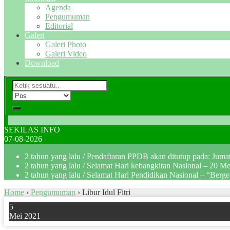
Agenda
Pengumuman
Editorial
Galeri
Galeri Photo
Galeri Video
Download
SEKILAS INFO
07-08-2026
2 tahun yang lalu
/ Pendaftaran PPDB akan ditutup pada: Jum
2 tahun yang lalu
/ Selamat Hari kebangkitan Nasional – 20 M
2 tahun yang lalu
/ Selamat Hari Pendidikan Nasional – “Berg
Home
›
Pengumuman
›
Libur Idul Fitri
5
Mei 2021