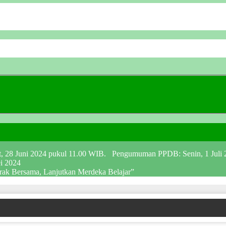
at, 28 Juni 2024 pukul 11.00 WIB. Pengumuman PPDB: Senin, 1 Juli
ei 2024
erak Bersama, Lanjutkan Merdeka Belajar”