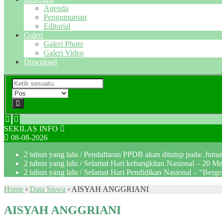
Agenda
Pengumuman
Editorial
Galeri
Galeri Photo
Galeri Video
Download
SEKILAS INFO
08-08-2026
2 tahun yang lalu
/ Pendaftaran PPDB akan ditutup pada: Jum
2 tahun yang lalu
/ Selamat Hari kebangkitan Nasional – 20 M
2 tahun yang lalu
/ Selamat Hari Pendidikan Nasional – “Berg
Home
›
Data Siswa
›
AISYAH ANGGRIANI
AISYAH ANGGRIANI