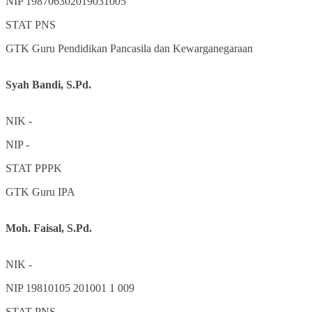
NIP
198706302019031005
STAT
PNS
GTK
Guru Pendidikan Pancasila dan Kewarganegaraan
Syah Bandi, S.Pd.
NIK
-
NIP
-
STAT
PPPK
GTK
Guru IPA
Moh. Faisal, S.Pd.
NIK
-
NIP
19810105 201001 1 009
STAT
PNS