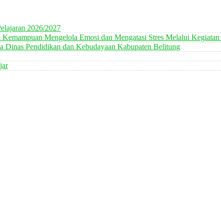
elajaran 2026/2027
n Kemampuan Mengelola Emosi dan Mengatasi Stres Melalui Kegiatan
 Dinas Pendidikan dan Kebudayaan Kabupaten Belitung
jar