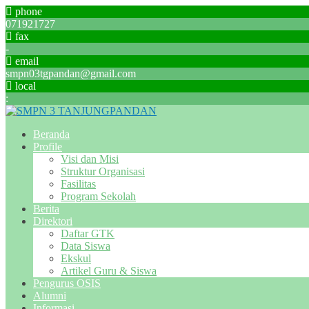
phone
071921727
fax
-
email
smpn03tgpandan@gmail.com
local
:
Beranda
Profile
Visi dan Misi
Struktur Organisasi
Fasilitas
Program Sekolah
Berita
Direktori
Daftar GTK
Data Siswa
Ekskul
Artikel Guru & Siswa
Pengurus OSIS
Alumni
Informasi