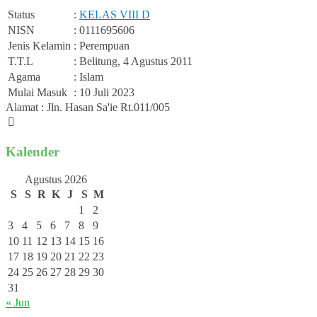
Status
:
KELAS VIII D
NISN
: 0111695606
Jenis Kelamin
: Perempuan
T.T.L
: Belitung, 4 Agustus 2011
Agama
: Islam
Mulai Masuk
: 10 Juli 2023
Alamat : Jln. Hasan Sa'ie Rt.011/005
Kalender
Agustus 2026
S
S
R
K
J
S
M
1
2
3
4
5
6
7
8
9
10
11
12
13
14
15
16
17
18
19
20
21
22
23
24
25
26
27
28
29
30
31
« Jun