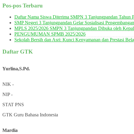
Pos-pos Terbaru
Daftar Nama Siswa Diterima SMPN 3 Tanjungpandan Tahun P
SMP Negeri 3 Tanjungpandan Gelar Sosialisasi Pengembanga
MPLS 2025/2026 SMPN 3 Tanjungpandan Dibuka oleh Kepala
PENGUMUMAN SPMB 2025/2026
Sekolah Bersih dan Asri: Kunci Kenyamanan dan Prestasi Bela
Daftar GTK
Yurlina,S.Pd.
NIK
-
NIP
-
STAT
PNS
GTK
Guru Bahasa Indonesia
Mardia