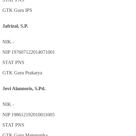
GTK
Guru IPS
Jafrizal, S.P.
NIK
-
NIP
197607122014071001
STAT
PNS
GTK
Guru Prakarya
Jovi Alannoris, S.Pd.
NIK
-
NIP
198612192010011005
STAT
PNS
GTK
Guru Matematika