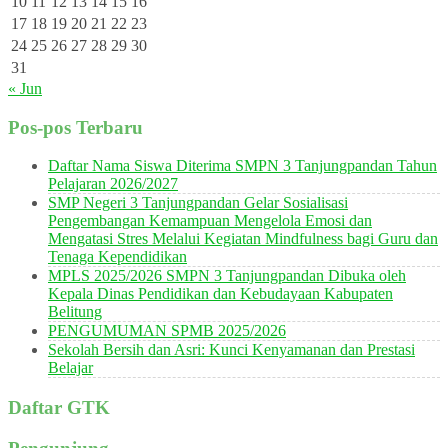
10
11
12
13
14
15
16
17
18
19
20
21
22
23
24
25
26
27
28
29
30
31
« Jun
Pos-pos Terbaru
Daftar Nama Siswa Diterima SMPN 3 Tanjungpandan Tahun
Pelajaran 2026/2027
SMP Negeri 3 Tanjungpandan Gelar Sosialisasi
Pengembangan Kemampuan Mengelola Emosi dan
Mengatasi Stres Melalui Kegiatan Mindfulness bagi Guru dan
Tenaga Kependidikan
MPLS 2025/2026 SMPN 3 Tanjungpandan Dibuka oleh
Kepala Dinas Pendidikan dan Kebudayaan Kabupaten
Belitung
PENGUMUMAN SPMB 2025/2026
Sekolah Bersih dan Asri: Kunci Kenyamanan dan Prestasi
Belajar
Daftar GTK