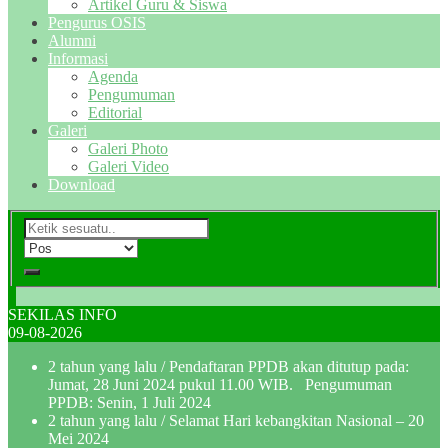
Artikel Guru & Siswa
Pengurus OSIS
Alumni
Informasi
Agenda
Pengumuman
Editorial
Galeri
Galeri Photo
Galeri Video
Download
SEKILAS INFO
09-08-2026
2 tahun yang lalu
/ Pendaftaran PPDB akan ditutup pada:
Jumat, 28 Juni 2024 pukul 11.00 WIB. Pengumuman
PPDB: Senin, 1 Juli 2024
2 tahun yang lalu
/ Selamat Hari kebangkitan Nasional – 20
Mei 2024