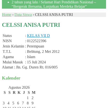
2 tahun yang lalu
/ Selamat Hari Pendidikan Nasional –
“Bergerak Bersama, Lanjutkan Merdeka Belajar”
Home
›
Data Siswa
›
CELSSI ANISA PUTRI
CELSSI ANISA PUTRI
Status
:
KELAS VII D
NISN
: 0122522396
Jenis Kelamin
: Perempuan
T.T.L
: Belitung, 2 Mei 2012
Agama
: Islam
Mulai Masuk
: 15 Juli 2024
Alamat : Jln. Gg. Duren Rt. 016/005
Kalender
Agustus 2026
S
S
R
K
J
S
M
1
2
3
4
5
6
7
8
9