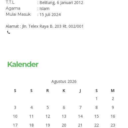
T.T.L
: Belitung, 6 Januari 2012
Agama
: Islam
Mulai Masuk
: 15 Juli 2024
Alamat : Jln. Telex Raya B. 203 Rt. 002/001
Kalender
Agustus 2026
S
S
R
K
J
S
M
1
2
3
4
5
6
7
8
9
10
11
12
13
14
15
16
17
18
19
20
21
22
23