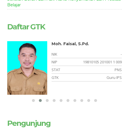
Belajar
Daftar GTK
Moh. Faisal, S.Pd.
-
NIK
-
05
NIP
19810105 201001 1 009
NS
STAT
PNS
am
GTK
Guru IPS
Pengunjung