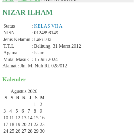
NIZAR ILHAM
Status
:
KELAS VII A
NISN
: 0124898149
Jenis Kelamin
: Laki-laki
T.T.L
: Belitung, 31 Maret 2012
Agama
: Islam
Mulai Masuk
: 15 Juli 2024
Alamat : Jln. M. Nuh Rt. 028/012
Kalender
Agustus 2026
S
S
R
K
J
S
M
1
2
3
4
5
6
7
8
9
10
11
12
13
14
15
16
17
18
19
20
21
22
23
24
25
26
27
28
29
30