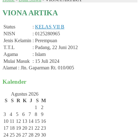
VIONA ARTIKA
Status
:
KELAS VII B
NISN
: 0125280965
Jenis Kelamin
: Perempuan
T.T.L
: Padang, 22 Juni 2012
Agama
: Islam
Mulai Masuk
: 15 Juli 2024
Alamat : Jln. Gaparman Rt. 010/005
Kalender
Agustus 2026
S
S
R
K
J
S
M
1
2
3
4
5
6
7
8
9
10
11
12
13
14
15
16
17
18
19
20
21
22
23
24
25
26
27
28
29
30