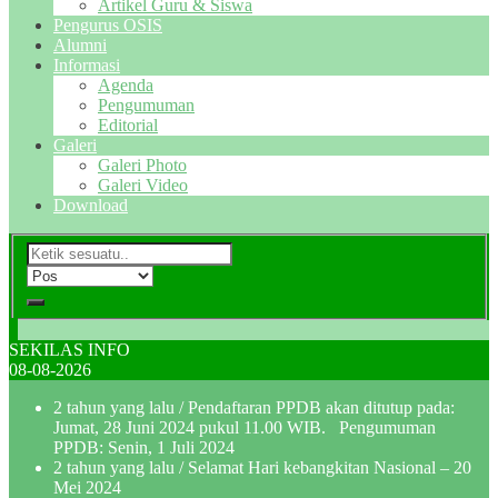
Artikel Guru & Siswa
Pengurus OSIS
Alumni
Informasi
Agenda
Pengumuman
Editorial
Galeri
Galeri Photo
Galeri Video
Download
SEKILAS INFO
08-08-2026
2 tahun yang lalu
/ Pendaftaran PPDB akan ditutup pada:
Jumat, 28 Juni 2024 pukul 11.00 WIB. Pengumuman
PPDB: Senin, 1 Juli 2024
2 tahun yang lalu
/ Selamat Hari kebangkitan Nasional – 20
Mei 2024