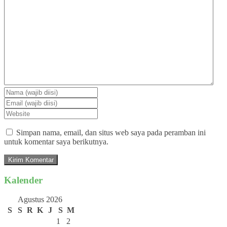
Simpan nama, email, dan situs web saya pada peramban ini
untuk komentar saya berikutnya.
Kalender
Agustus 2026
S
S
R
K
J
S
M
1
2