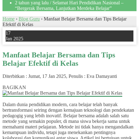
2 tahun yang lalu
/ Selamat Hari Pendidikan Nasional –
“Bergerak Bersama, Lanjutkan Merdeka Belajar”
Home
›
Blog Guru
›
Manfaat Belajar Bersama dan Tips Belajar
Efektif di Kelas
17
Jan 2025
Manfaat Belajar Bersama dan Tips
Belajar Efektif di Kelas
Diterbitkan :
Jumat, 17 Jan 2025
, Penulis :
Eva Damayanti
0
BAGIKAN
Dalam dunia pendidikan modern, cara belajar telah banyak
bertransformasi seiring dengan kemajuan teknologi dan pendekatan
pedagogig yang lebih inovatif. Belajar bersama adalah salah satu
metode yang semakin populer, di mana siswa bekerja sama untuk
memahami materi pelajaran. Metode ini tidak hanya mengandalkan
kemampuan individu, tetapi juga menekankan pentingnya
kolaborasi dan komunikasi antar siswa. Artikel ini bertujuan untuk