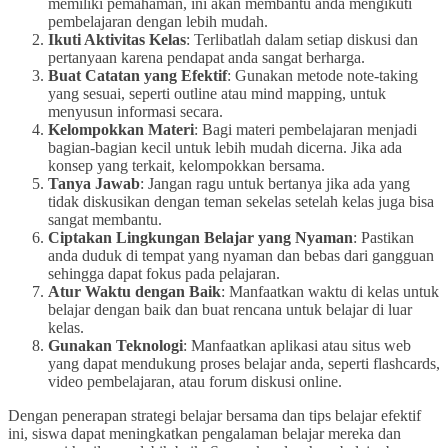
memiliki pemahaman, ini akan membantu anda mengikuti
pembelajaran dengan lebih mudah.
Ikuti Aktivitas Kelas
: Terlibatlah dalam setiap diskusi dan
pertanyaan karena pendapat anda sangat berharga.
Buat Catatan yang Efektif
: Gunakan metode note-taking
yang sesuai, seperti outline atau mind mapping, untuk
menyusun informasi secara.
Kelompokkan Materi
: Bagi materi pembelajaran menjadi
bagian-bagian kecil untuk lebih mudah dicerna. Jika ada
konsep yang terkait, kelompokkan bersama.
Tanya Jawab
: Jangan ragu untuk bertanya jika ada yang
tidak diskusikan dengan teman sekelas setelah kelas juga bisa
sangat membantu.
Ciptakan Lingkungan Belajar yang Nyaman
: Pastikan
anda duduk di tempat yang nyaman dan bebas dari gangguan
sehingga dapat fokus pada pelajaran.
Atur Waktu dengan Baik
: Manfaatkan waktu di kelas untuk
belajar dengan baik dan buat rencana untuk belajar di luar
kelas.
Gunakan Teknologi
: Manfaatkan aplikasi atau situs web
yang dapat mendukung proses belajar anda, seperti flashcards,
video pembelajaran, atau forum diskusi online.
Dengan penerapan strategi belajar bersama dan tips belajar efektif
ini, siswa dapat meningkatkan pengalaman belajar mereka dan