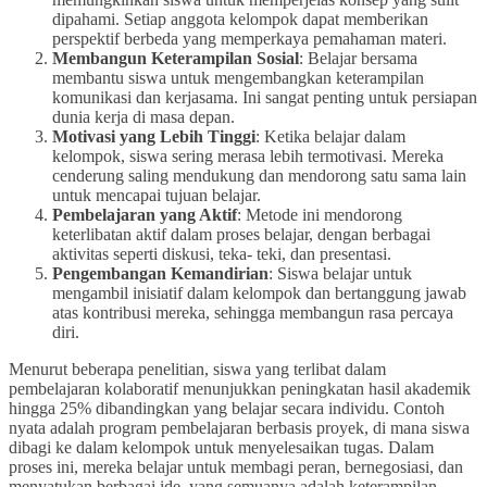
dipahami. Setiap anggota kelompok dapat memberikan
perspektif berbeda yang memperkaya pemahaman materi.
Membangun Keterampilan Sosial
: Belajar bersama
membantu siswa untuk mengembangkan keterampilan
komunikasi dan kerjasama. Ini sangat penting untuk persiapan
dunia kerja di masa depan.
Motivasi yang Lebih Tinggi
: Ketika belajar dalam
kelompok, siswa sering merasa lebih termotivasi. Mereka
cenderung saling mendukung dan mendorong satu sama lain
untuk mencapai tujuan belajar.
Pembelajaran yang Aktif
: Metode ini mendorong
keterlibatan aktif dalam proses belajar, dengan berbagai
aktivitas seperti diskusi, teka- teki, dan presentasi.
Pengembangan Kemandirian
: Siswa belajar untuk
mengambil inisiatif dalam kelompok dan bertanggung jawab
atas kontribusi mereka, sehingga membangun rasa percaya
diri.
Menurut beberapa penelitian, siswa yang terlibat dalam
pembelajaran kolaboratif menunjukkan peningkatan hasil akademik
hingga 25% dibandingkan yang belajar secara individu. Contoh
nyata adalah program pembelajaran berbasis proyek, di mana siswa
dibagi ke dalam kelompok untuk menyelesaikan tugas. Dalam
proses ini, mereka belajar untuk membagi peran, bernegosiasi, dan
menyatukan berbagai ide, yang semuanya adalah keterampilan