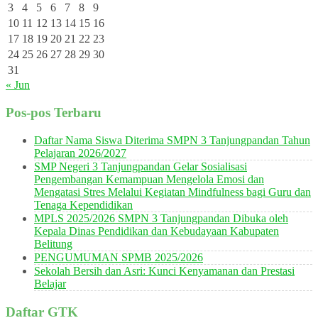
3
4
5
6
7
8
9
10
11
12
13
14
15
16
17
18
19
20
21
22
23
24
25
26
27
28
29
30
31
« Jun
Pos-pos Terbaru
Daftar Nama Siswa Diterima SMPN 3 Tanjungpandan Tahun
Pelajaran 2026/2027
SMP Negeri 3 Tanjungpandan Gelar Sosialisasi
Pengembangan Kemampuan Mengelola Emosi dan
Mengatasi Stres Melalui Kegiatan Mindfulness bagi Guru dan
Tenaga Kependidikan
MPLS 2025/2026 SMPN 3 Tanjungpandan Dibuka oleh
Kepala Dinas Pendidikan dan Kebudayaan Kabupaten
Belitung
PENGUMUMAN SPMB 2025/2026
Sekolah Bersih dan Asri: Kunci Kenyamanan dan Prestasi
Belajar
Daftar GTK