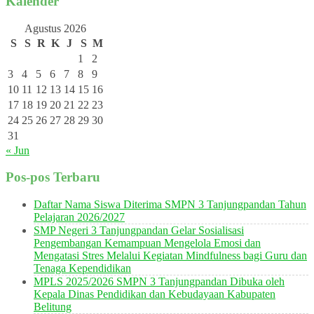
Kalender
Agustus 2026
S
S
R
K
J
S
M
1
2
3
4
5
6
7
8
9
10
11
12
13
14
15
16
17
18
19
20
21
22
23
24
25
26
27
28
29
30
31
« Jun
Pos-pos Terbaru
Daftar Nama Siswa Diterima SMPN 3 Tanjungpandan Tahun
Pelajaran 2026/2027
SMP Negeri 3 Tanjungpandan Gelar Sosialisasi
Pengembangan Kemampuan Mengelola Emosi dan
Mengatasi Stres Melalui Kegiatan Mindfulness bagi Guru dan
Tenaga Kependidikan
MPLS 2025/2026 SMPN 3 Tanjungpandan Dibuka oleh
Kepala Dinas Pendidikan dan Kebudayaan Kabupaten
Belitung