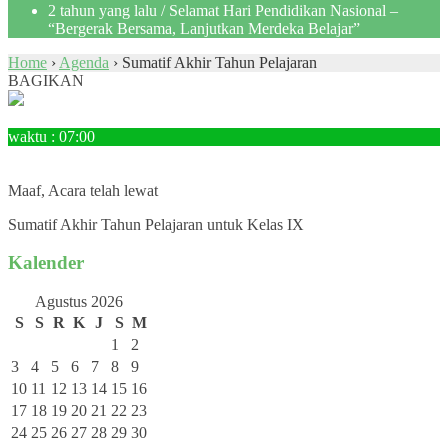
2 tahun yang lalu
/ Selamat Hari Pendidikan Nasional –
“Bergerak Bersama, Lanjutkan Merdeka Belajar”
Home
›
Agenda
›
Sumatif Akhir Tahun Pelajaran
BAGIKAN
21
April
waktu : 07:00
AGENDA : Sumatif Akhir Tahun Pelajaran
LOKASI : SMPN 3 Tanjungpandan
Maaf, Acara telah lewat
Sumatif Akhir Tahun Pelajaran untuk Kelas IX
Kalender
Agustus 2026
S
S
R
K
J
S
M
1
2
3
4
5
6
7
8
9
10
11
12
13
14
15
16
17
18
19
20
21
22
23
24
25
26
27
28
29
30