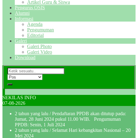
Artikel Guru & Siswa
Pengurus OSIS
Alumni
Informasi
Agenda
Pengumuman
Editorial
Galeri
Galeri Photo
Galeri Video
Download
SEKILAS INFO
07-08-2026
2 tahun yang lalu
/ Pendaftaran PPDB akan ditutup pada:
Jumat, 28 Juni 2024 pukul 11.00 WIB. Pengumuman
PPDB: Senin, 1 Juli 2024
2 tahun yang lalu
/ Selamat Hari kebangkitan Nasional – 20
Mei 2024