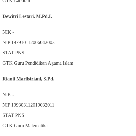
GTK
Laboran
Dewitri Lestari, M.Pd.I.
NIK
-
NIP
197910112006042003
STAT
PNS
GTK
Guru Pendidikan Agama Islam
Rianti Marlistriani, S.Pd.
NIK
-
NIP
199303112019032011
STAT
PNS
GTK
Guru Matematika