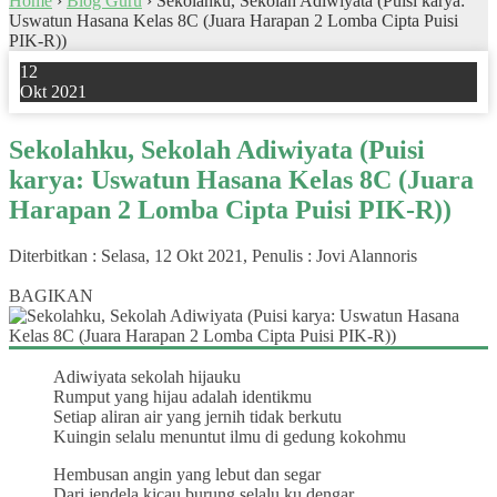
Home
›
Blog Guru
›
Sekolahku, Sekolah Adiwiyata (Puisi karya:
Uswatun Hasana Kelas 8C (Juara Harapan 2 Lomba Cipta Puisi
PIK-R))
12
Okt 2021
Sekolahku, Sekolah Adiwiyata (Puisi
karya: Uswatun Hasana Kelas 8C (Juara
Harapan 2 Lomba Cipta Puisi PIK-R))
Diterbitkan :
Selasa, 12 Okt 2021
, Penulis :
Jovi Alannoris
0
BAGIKAN
Adiwiyata sekolah hijauku
Rumput yang hijau adalah identikmu
Setiap aliran air yang jernih tidak berkutu
Kuingin selalu menuntut ilmu di gedung kokohmu
Hembusan angin yang lebut dan segar
Dari jendela kicau burung selalu ku dengar