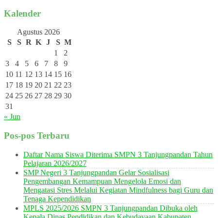
Kalender
Agustus 2026
S
S
R
K
J
S
M
1
2
3
4
5
6
7
8
9
10
11
12
13
14
15
16
17
18
19
20
21
22
23
24
25
26
27
28
29
30
31
« Jun
Pos-pos Terbaru
Daftar Nama Siswa Diterima SMPN 3 Tanjungpandan Tahun
Pelajaran 2026/2027
SMP Negeri 3 Tanjungpandan Gelar Sosialisasi
Pengembangan Kemampuan Mengelola Emosi dan
Mengatasi Stres Melalui Kegiatan Mindfulness bagi Guru dan
Tenaga Kependidikan
MPLS 2025/2026 SMPN 3 Tanjungpandan Dibuka oleh
Kepala Dinas Pendidikan dan Kebudayaan Kabupaten