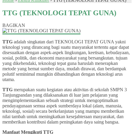
Home
›
Ekstra Kulikuler
›
TTG (TEKNOLOGI TEPAT GUNA)
TTG (TEKNOLOGI TEPAT GUNA)
BAGIKAN
TTG
adalah singkatan dari TEKNOLOGI TEPAT GUNA yakni
teknologi yang dirancang bagi suatu masyarakat tertentu agar dapat
disesuaikan dengan aspek-aspek lingkungan, keetisan, kebudayaan,
sosial, politik, dan ekonomi masyarakat yang bersangkutan. tujuan
yang dikehendaki, teknologi tepat guna haruslah menerapkan
metode yang hemat sumber daya, mudah dirawat, dan berdampak
polutif seminimal mungkin dibandingkan dengan teknologi arus
utama.
TTG
merupakan suatu kegiatan atau aktivitas di sekolah SMPN 3
Tanjungpandan yang dilaksanakan di luar jam pelajaran yang
mengimplementasikan sebuah strategi untuk mengoptimalkan
pendayagunaan semua aspek sumberdaya lokal (alam, manusia,
teknologi, sosial) secara berkelanjutan yang mampu memberikan
nilai tambah untuk meningkatkan kesejahteraan masyarakat, dan
memberikan kontribusi dalam peningkatan daya saing bangsa.
Manfaat Mengikuti TTG