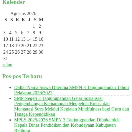
Kalender
Agustus 2026
S
S
R
K
J
S
M
1
2
3
4
5
6
7
8
9
10
11
12
13
14
15
16
17
18
19
20
21
22
23
24
25
26
27
28
29
30
31
« Jun
Pos-pos Terbaru
Daftar Nama Siswa Diterima SMPN 3 Tanjungpandan Tahun
Pelajaran 2026/2027
SMP Negeri 3 Tanjungpandan Gelar Sosialisasi
Pengembangan Kemampuan Mengelola Emosi dan
Mengatasi Stres Melalui Kegiatan Mindfulness bagi Guru dan
Tenaga Kependidikan
MPLS 2025/2026 SMPN 3 Tanjungpandan Dibuka oleh
Kepala Dinas Pendidikan dan Kebudayaan Kabupaten
Belitung