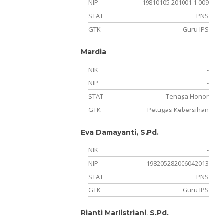
NIP
19810105 201001 1 009
STAT
PNS
GTK
Guru IPS
Mardia
NIK
-
NIP
-
STAT
Tenaga Honor
GTK
Petugas Kebersihan
Eva Damayanti, S.Pd.
NIK
-
NIP
198205282006042013
STAT
PNS
GTK
Guru IPS
Rianti Marlistriani, S.Pd.