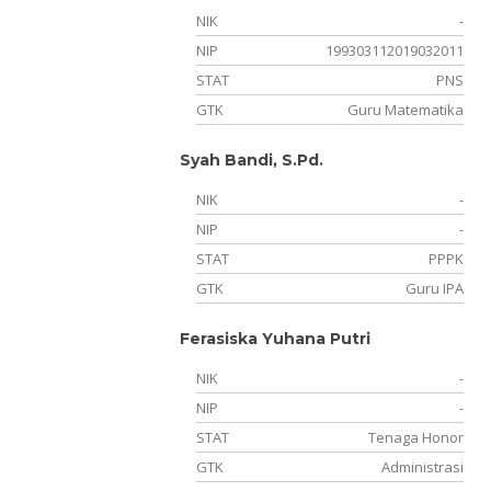
NIK
-
NIP
199303112019032011
STAT
PNS
GTK
Guru Matematika
Syah Bandi, S.Pd.
NIK
-
NIP
-
STAT
PPPK
GTK
Guru IPA
Ferasiska Yuhana Putri
NIK
-
NIP
-
STAT
Tenaga Honor
GTK
Administrasi