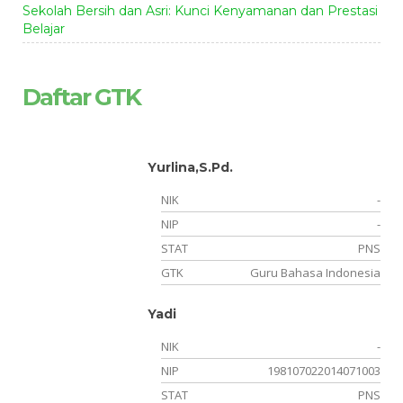
Sekolah Bersih dan Asri: Kunci Kenyamanan dan Prestasi
Belajar
Daftar GTK
Yurlina,S.Pd.
NIK
-
NIP
-
STAT
PNS
GTK
Guru Bahasa Indonesia
Yadi
NIK
-
NIP
198107022014071003
STAT
PNS