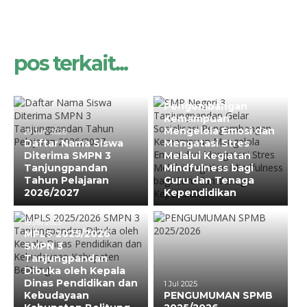
pos terkait...
10 Agu 2025
SMP Negeri 3
Tanjungpandan Gelar
Sosialisasi
Pengembangan
Kemampuan
Mengelola Emosi dan
29 Jun 2026
Daftar Nama Siswa
Mengatasi Stres
Diterima SMPN 3
Melalui Kegiatan
Tanjungpandan
Mindfulness bagi
Tahun Pelajaran
Guru dan Tenaga
2026/2027
Kependidikan
15 Jul 2025
MPLS 2025/2026
SMPN 3
Tanjungpandan
Dibuka oleh Kepala
Dinas Pendidikan dan
1 Jul 2025
Kebudayaan
PENGUMUMAN SPMB