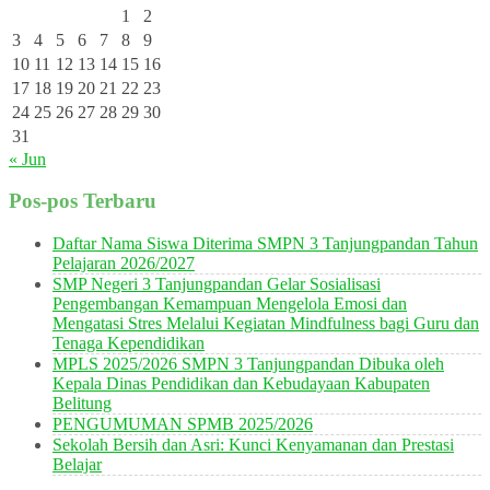
1
2
3
4
5
6
7
8
9
10
11
12
13
14
15
16
17
18
19
20
21
22
23
24
25
26
27
28
29
30
31
« Jun
Pos-pos Terbaru
Daftar Nama Siswa Diterima SMPN 3 Tanjungpandan Tahun
Pelajaran 2026/2027
SMP Negeri 3 Tanjungpandan Gelar Sosialisasi
Pengembangan Kemampuan Mengelola Emosi dan
Mengatasi Stres Melalui Kegiatan Mindfulness bagi Guru dan
Tenaga Kependidikan
MPLS 2025/2026 SMPN 3 Tanjungpandan Dibuka oleh
Kepala Dinas Pendidikan dan Kebudayaan Kabupaten
Belitung
PENGUMUMAN SPMB 2025/2026
Sekolah Bersih dan Asri: Kunci Kenyamanan dan Prestasi
Belajar