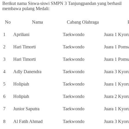
Berikut nama Siswa-siswi SMPN 3 Tanjungpandan yang berhasil
membawa pulang Medali:
No
Nama
Cabang Olahraga
1
Apriliani
Taekwondo
Juara 1 Kyor
2
Hari Timorti
Taekwondo
Juara 1 Pomsa
3
Hari Timorti
Taekwondo
Juara 1 Poms
4
Adly Danendra
Taekwondo
Juara 3 Kyor
5
Holipiah
Taekwondo
Juara 1 Kyoru
6
Holipiah
Taekwondo
Juara 2 Kyoru
7
Junior Saputra
Taekwondo
Juara 1 Kyor
8
Al Fatih Ahmad
Taekwondo
Juara 3 Kyor