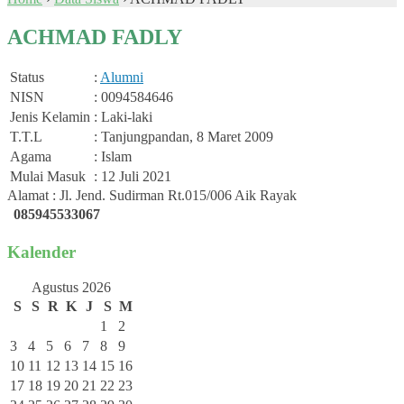
ACHMAD FADLY
Status
:
Alumni
NISN
: 0094584646
Jenis Kelamin
: Laki-laki
T.T.L
: Tanjungpandan, 8 Maret 2009
Agama
: Islam
Mulai Masuk
: 12 Juli 2021
Alamat : Jl. Jend. Sudirman Rt.015/006 Aik Rayak
085945533067
Kalender
Agustus 2026
S
S
R
K
J
S
M
1
2
3
4
5
6
7
8
9
10
11
12
13
14
15
16
17
18
19
20
21
22
23