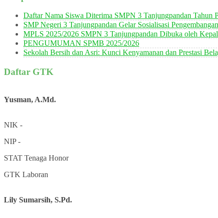
Daftar Nama Siswa Diterima SMPN 3 Tanjungpandan Tahun P
SMP Negeri 3 Tanjungpandan Gelar Sosialisasi Pengembanga
MPLS 2025/2026 SMPN 3 Tanjungpandan Dibuka oleh Kepala
PENGUMUMAN SPMB 2025/2026
Sekolah Bersih dan Asri: Kunci Kenyamanan dan Prestasi Bela
Daftar GTK
Yusman, A.Md.
NIK
-
NIP
-
STAT
Tenaga Honor
GTK
Laboran
Lily Sumarsih, S.Pd.