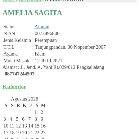
AMELIA SAGITA
Status
:
Alumni
NISN
: 0072496840
Jenis Kelamin
: Perempuan
T.T.L
: Tanjungpandan, 30 Nopember 2007
Agama
: Islam
Mulai Masuk
: 12 JULI 2021
Alamat : Jl. Jend. A. Yani Rt.029/012 Pangkallalang
087747244597
Kalender
Agustus 2026
S
S
R
K
J
S
M
1
2
3
4
5
6
7
8
9
10
11
12
13
14
15
16
17
18
19
20
21
22
23