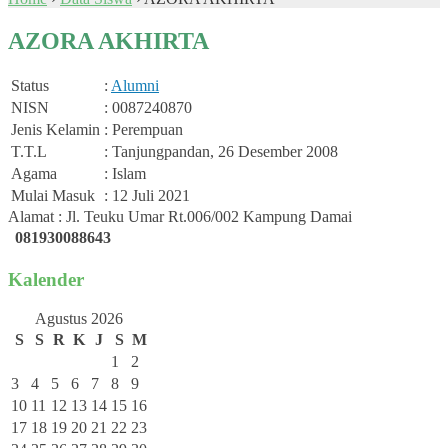
AZORA AKHIRTA
Status
:
Alumni
NISN
: 0087240870
Jenis Kelamin
: Perempuan
T.T.L
: Tanjungpandan, 26 Desember 2008
Agama
: Islam
Mulai Masuk
: 12 Juli 2021
Alamat : Jl. Teuku Umar Rt.006/002 Kampung Damai
081930088643
Kalender
Agustus 2026
S
S
R
K
J
S
M
1
2
3
4
5
6
7
8
9
10
11
12
13
14
15
16
17
18
19
20
21
22
23