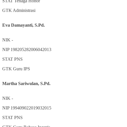
STAT
Tenaga Honor
GTK
Administrasi
Eva Damayanti, S.Pd.
NIK
-
NIP
198205282006042013
STAT
PNS
GTK
Guru IPS
Martha Sariwulan, S.Pd.
NIK
-
NIP
199409022019032015
STAT
PNS