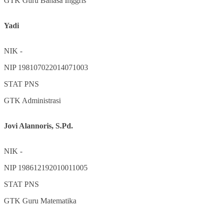
GTK
Guru Bahasa Inggris
Yadi
NIK
-
NIP
198107022014071003
STAT
PNS
GTK
Administrasi
Jovi Alannoris, S.Pd.
NIK
-
NIP
198612192010011005
STAT
PNS
GTK
Guru Matematika