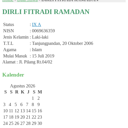
DIRLI FITRADI RAMADAN
Status
:
IX A
NISN
: 0069636359
Jenis Kelamin
: Laki-laki
T.T.L
: Tanjungpandan, 20 Oktober 2006
Agama
: Islam
Mulai Masuk
: 15 Juli 2019
Alamat : Jl. Pilang Rt.04/02
Kalender
Agustus 2026
S
S
R
K
J
S
M
1
2
3
4
5
6
7
8
9
10
11
12
13
14
15
16
17
18
19
20
21
22
23
24
25
26
27
28
29
30