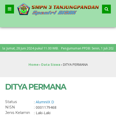
Jumat, 28 Juni 2024 pukul 11.00 WIB. Pengumuman PPDB: Senin, 1 Juli 2024
Home
›
Data Siswa
›
DITYA PERMANA
DITYA PERMANA
Status
:
Alumni
IX D
NISN
: 0001179468
Jenis Kelamin
: Laki-Laki