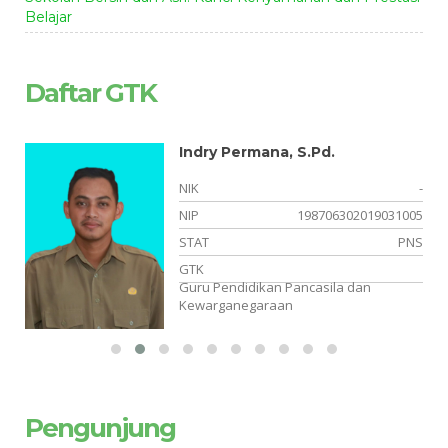
Belajar
Daftar GTK
Indry Permana, S.Pd.
-
NIK
-
02
NIP
198706302019031005
NS
STAT
PNS
BK
GTK
Guru Pendidikan Pancasila dan
Kewarganegaraan
Pengunjung