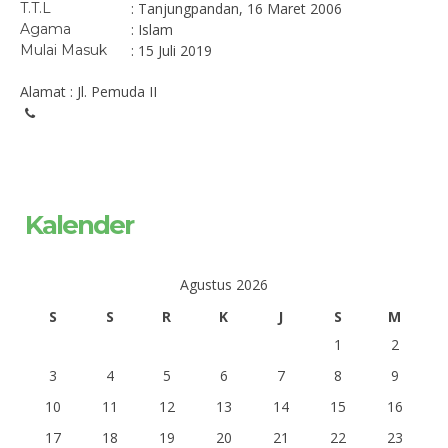
T.T.L
: Tanjungpandan, 16 Maret 2006
Agama
: Islam
Mulai Masuk
: 15 Juli 2019
Alamat : Jl. Pemuda II
Kalender
Agustus 2026
S
S
R
K
J
S
M
1
2
3
4
5
6
7
8
9
10
11
12
13
14
15
16
17
18
19
20
21
22
23