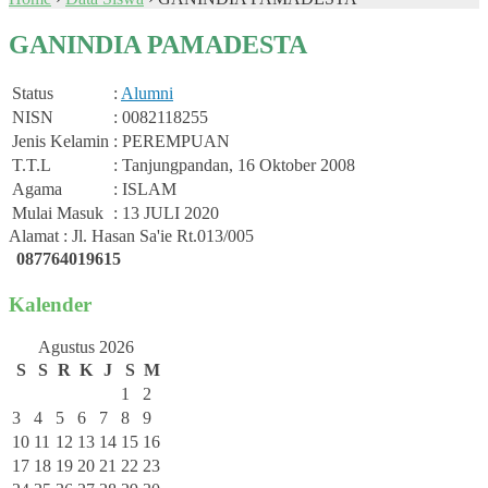
GANINDIA PAMADESTA
Status
:
Alumni
NISN
: 0082118255
Jenis Kelamin
: PEREMPUAN
T.T.L
: Tanjungpandan, 16 Oktober 2008
Agama
: ISLAM
Mulai Masuk
: 13 JULI 2020
Alamat : Jl. Hasan Sa'ie Rt.013/005
087764019615
Kalender
Agustus 2026
S
S
R
K
J
S
M
1
2
3
4
5
6
7
8
9
10
11
12
13
14
15
16
17
18
19
20
21
22
23