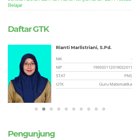
Belajar
Daftar GTK
Rianti Marlistriani, S.Pd.
-
NIK
-
05
NIP
199303112019032011
NS
STAT
PNS
ka
GTK
Guru Matematika
Pengunjung