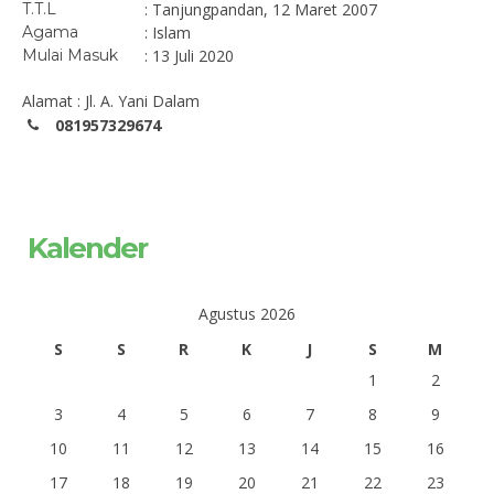
T.T.L
: Tanjungpandan, 12 Maret 2007
Agama
: Islam
Mulai Masuk
: 13 Juli 2020
Alamat : Jl. A. Yani Dalam
081957329674
Kalender
Agustus 2026
S
S
R
K
J
S
M
1
2
3
4
5
6
7
8
9
10
11
12
13
14
15
16
17
18
19
20
21
22
23