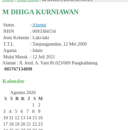
M DHIGA KURNIAWAN
Status
:
Alumni
NISN
: 0093384154
Jenis Kelamin
: Laki-laki
T.T.L
: Tanjungpandan, 12 Mei 2009
Agama
: Islam
Mulai Masuk
: 12 Juli 2021
Alamat : Jl. Jend. A. Yani Rt.023/009 Pangkallalang
085767134898
Kalender
Agustus 2026
S
S
R
K
J
S
M
1
2
3
4
5
6
7
8
9
10
11
12
13
14
15
16
17
18
19
20
21
22
23