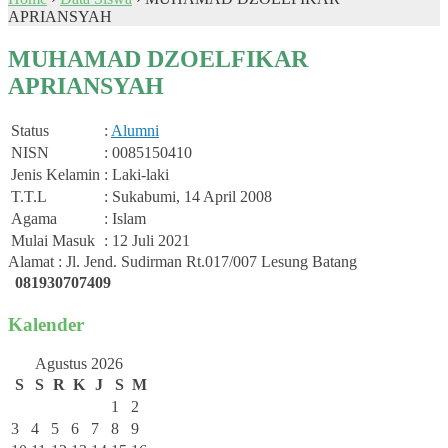
APRIANSYAH
MUHAMAD DZOELFIKAR
APRIANSYAH
Status
:
Alumni
NISN
: 0085150410
Jenis Kelamin
: Laki-laki
T.T.L
: Sukabumi, 14 April 2008
Agama
: Islam
Mulai Masuk
: 12 Juli 2021
Alamat : Jl. Jend. Sudirman Rt.017/007 Lesung Batang
081930707409
Kalender
Agustus 2026
S
S
R
K
J
S
M
1
2
3
4
5
6
7
8
9