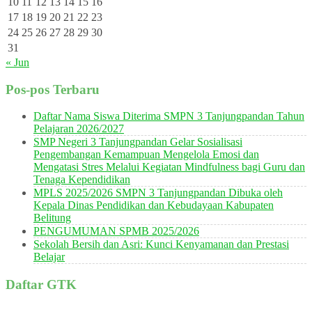
10
11
12
13
14
15
16
17
18
19
20
21
22
23
24
25
26
27
28
29
30
31
« Jun
Pos-pos Terbaru
Daftar Nama Siswa Diterima SMPN 3 Tanjungpandan Tahun
Pelajaran 2026/2027
SMP Negeri 3 Tanjungpandan Gelar Sosialisasi
Pengembangan Kemampuan Mengelola Emosi dan
Mengatasi Stres Melalui Kegiatan Mindfulness bagi Guru dan
Tenaga Kependidikan
MPLS 2025/2026 SMPN 3 Tanjungpandan Dibuka oleh
Kepala Dinas Pendidikan dan Kebudayaan Kabupaten
Belitung
PENGUMUMAN SPMB 2025/2026
Sekolah Bersih dan Asri: Kunci Kenyamanan dan Prestasi
Belajar
Daftar GTK