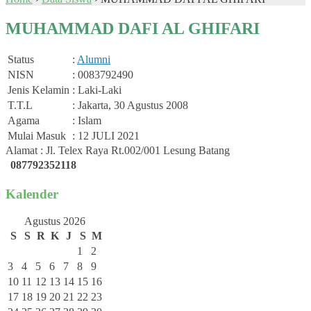
MUHAMMAD DAFI AL GHIFARI
Status
:
Alumni
NISN
: 0083792490
Jenis Kelamin
: Laki-Laki
T.T.L
: Jakarta, 30 Agustus 2008
Agama
: Islam
Mulai Masuk
: 12 JULI 2021
Alamat : Jl. Telex Raya Rt.002/001 Lesung Batang
087792352118
Kalender
Agustus 2026
S
S
R
K
J
S
M
1
2
3
4
5
6
7
8
9
10
11
12
13
14
15
16
17
18
19
20
21
22
23