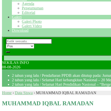
Agenda
Pengumuman
Editorial
Galeri
Galeri Photo
Galeri Video
Download
SEKILAS INFO
08-08-2026
2 tahun yang lalu
/ Pendaftaran PPDB akan ditutup pada: Jum
2 tahun yang lalu
/ Selamat Hari kebangkitan Nasional – 20 M
2 tahun yang lalu
/ Selamat Hari Pendidikan Nasional – “Berg
Home
›
Data Siswa
›
MUHAMMAD IQBAL RAMADAN
MUHAMMAD IQBAL RAMADAN