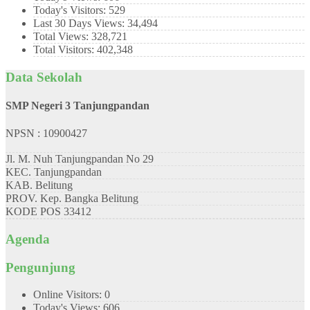
Today's Visitors:
529
Last 30 Days Views:
34,494
Total Views:
328,721
Total Visitors:
402,348
Data Sekolah
SMP Negeri 3 Tanjungpandan
NPSN : 10900427
Jl. M. Nuh Tanjungpandan No 29
KEC.
Tanjungpandan
KAB.
Belitung
PROV.
Kep. Bangka Belitung
KODE POS
33412
Agenda
Pengunjung
Online Visitors:
0
Today's Views:
606