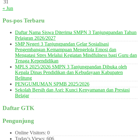
31
« Jun
Pos-pos Terbaru
Daftar Nama Siswa Diterima SMPN 3 Tanjungpandan Tahun
Pelajaran 2026/2027
SMP Negeri 3 Tanjungpandan Gelar Sosialisasi
Pengembangan Kemampuan Mengelola Emosi dan
Mengatasi Stres Melalui Kegiatan Mindfulness bagi Guru dan
Tenaga Kependidikan
MPLS 2025/2026 SMPN 3 Tanjungpandan Dibuka oleh
Kepala Dinas Pendidikan dan Kebudayaan Kabupaten
Belitung
PENGUMUMAN SPMB 2025/2026
Sekolah Bersih dan Asri: Kunci Kenyamanan dan Prestasi
Belajar
Daftar GTK
Pengunjung
Online Visitors:
0
Today's Views:
606