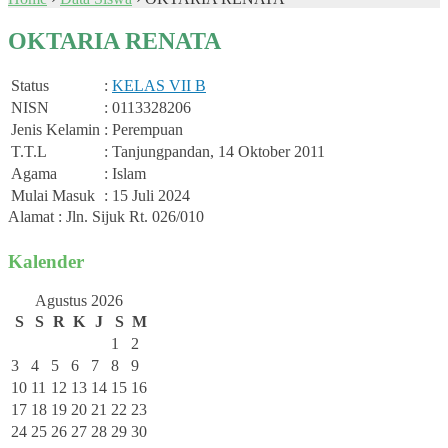
OKTARIA RENATA
Status
:
KELAS VII B
NISN
: 0113328206
Jenis Kelamin
: Perempuan
T.T.L
: Tanjungpandan, 14 Oktober 2011
Agama
: Islam
Mulai Masuk
: 15 Juli 2024
Alamat : Jln. Sijuk Rt. 026/010
Kalender
Agustus 2026
S
S
R
K
J
S
M
1
2
3
4
5
6
7
8
9
10
11
12
13
14
15
16
17
18
19
20
21
22
23
24
25
26
27
28
29
30