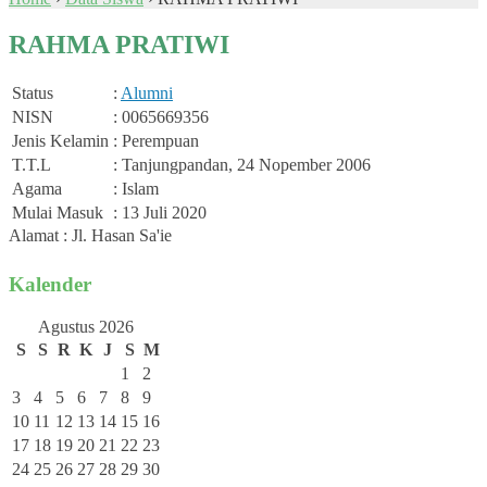
RAHMA PRATIWI
Status
:
Alumni
NISN
: 0065669356
Jenis Kelamin
: Perempuan
T.T.L
: Tanjungpandan, 24 Nopember 2006
Agama
: Islam
Mulai Masuk
: 13 Juli 2020
Alamat : Jl. Hasan Sa'ie
Kalender
Agustus 2026
S
S
R
K
J
S
M
1
2
3
4
5
6
7
8
9
10
11
12
13
14
15
16
17
18
19
20
21
22
23
24
25
26
27
28
29
30