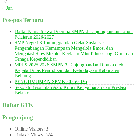
31
« Jun
Pos-pos Terbaru
Daftar Nama Siswa Diterima SMPN 3 Tanjungpandan Tahun
Pelajaran 2026/2027
SMP Negeri 3 Tanjungpandan Gelar Sosialisasi
Pengembangan Kemampuan Mengelola Emosi dan
Mengatasi Stres Melalui Kegiatan Mindfulness bagi Guru dan
Tenaga Kependidikan
MPLS 2025/2026 SMPN 3 Tanjungpandan Dibuka oleh
Kepala Dinas Pendidikan dan Kebudayaan Kabupaten
Belitung
PENGUMUMAN SPMB 2025/2026
Sekolah Bersih dan Asri: Kunci Kenyamanan dan Prestasi
Belajar
Daftar GTK
Pengunjung
Online Visitors:
3
Today's Views:
524