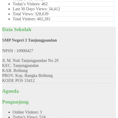
Today's Visitors:
462
Last 30 Days Views:
34,412
Total Views:
328,639
Total Visitors:
402,281
Data Sekolah
SMP Negeri 3 Tanjungpandan
NPSN : 10900427
Jl. M. Nuh Tanjungpandan No 29
KEC.
Tanjungpandan
KAB.
Belitung
PROV.
Kep. Bangka Belitung
KODE POS
33412
Agenda
Pengunjung
Online Visitors:
3
Today's Views:
524