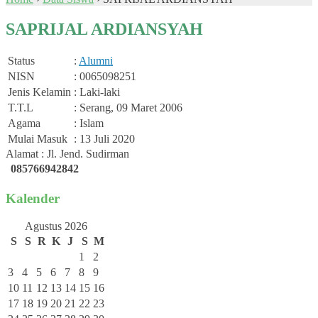
SAPRIJAL ARDIANSYAH
Status
:
Alumni
NISN
: 0065098251
Jenis Kelamin
: Laki-laki
T.T.L
: Serang, 09 Maret 2006
Agama
: Islam
Mulai Masuk
: 13 Juli 2020
Alamat : Jl. Jend. Sudirman
085766942842
Kalender
Agustus 2026
S
S
R
K
J
S
M
1
2
3
4
5
6
7
8
9
10
11
12
13
14
15
16
17
18
19
20
21
22
23