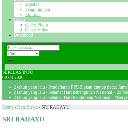
Agenda
Pengumuman
Editorial
Galeri
Galeri Photo
Galeri Video
Download
SEKILAS INFO
08-08-2026
2 tahun yang lalu
/ Pendaftaran PPDB akan ditutup pada: Jum
2 tahun yang lalu
/ Selamat Hari kebangkitan Nasional – 20 M
2 tahun yang lalu
/ Selamat Hari Pendidikan Nasional – “Berg
Home
›
Data Siswa
›
SRI RAHAYU
SRI RAHAYU