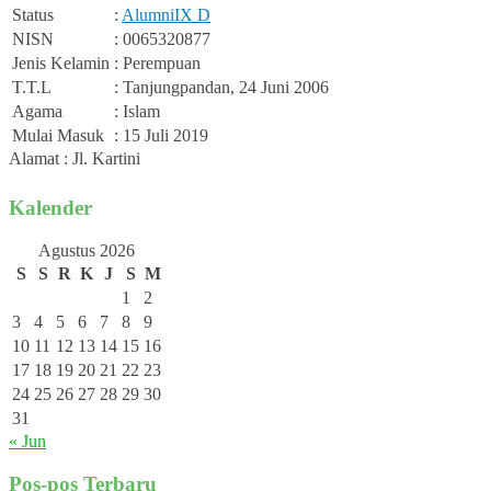
Status
:
Alumni
IX D
NISN
: 0065320877
Jenis Kelamin
: Perempuan
T.T.L
: Tanjungpandan, 24 Juni 2006
Agama
: Islam
Mulai Masuk
: 15 Juli 2019
Alamat : Jl. Kartini
Kalender
Agustus 2026
S
S
R
K
J
S
M
1
2
3
4
5
6
7
8
9
10
11
12
13
14
15
16
17
18
19
20
21
22
23
24
25
26
27
28
29
30
31
« Jun
Pos-pos Terbaru