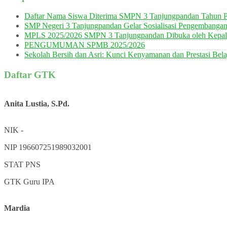
Daftar Nama Siswa Diterima SMPN 3 Tanjungpandan Tahun P
SMP Negeri 3 Tanjungpandan Gelar Sosialisasi Pengembanga
MPLS 2025/2026 SMPN 3 Tanjungpandan Dibuka oleh Kepala
PENGUMUMAN SPMB 2025/2026
Sekolah Bersih dan Asri: Kunci Kenyamanan dan Prestasi Bela
Daftar GTK
Anita Lustia, S.Pd.
NIK
-
NIP
196607251989032001
STAT
PNS
GTK
Guru IPA
Mardia