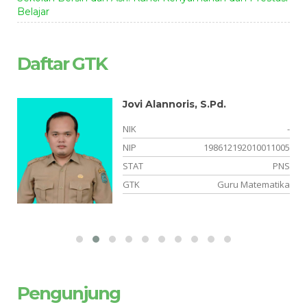
Belajar
Daftar GTK
Jovi Alannoris, S.Pd.
-
NIK
-
15
NIP
198612192010011005
NS
STAT
PNS
is
GTK
Guru Matematika
Pengunjung