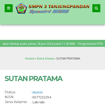
an ditutup pada: Jumat, 28 Juni 2024 pukul 11.00 WIB. Pengumuman PPDB: Senin
Home
›
Data Siswa
›
SUTAN PRATAMA
SUTAN PRATAMA
Status
:
Alumni
NISN
: 0077232354
Jenis Kelamin
: Laki-laki