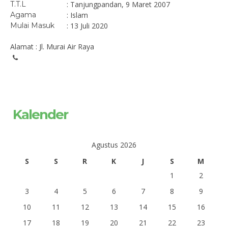
T.T.L
: Tanjungpandan, 9 Maret 2007
Agama
: Islam
Mulai Masuk
: 13 Juli 2020
Alamat : Jl. Murai Air Raya
Kalender
Agustus 2026
S
S
R
K
J
S
M
1
2
3
4
5
6
7
8
9
10
11
12
13
14
15
16
17
18
19
20
21
22
23