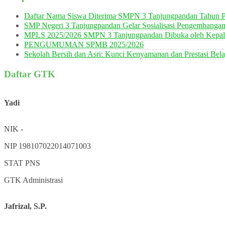
Daftar Nama Siswa Diterima SMPN 3 Tanjungpandan Tahun P
SMP Negeri 3 Tanjungpandan Gelar Sosialisasi Pengembanga
MPLS 2025/2026 SMPN 3 Tanjungpandan Dibuka oleh Kepala
PENGUMUMAN SPMB 2025/2026
Sekolah Bersih dan Asri: Kunci Kenyamanan dan Prestasi Bela
Daftar GTK
Yadi
NIK
-
NIP
198107022014071003
STAT
PNS
GTK
Administrasi
Jafrizal, S.P.