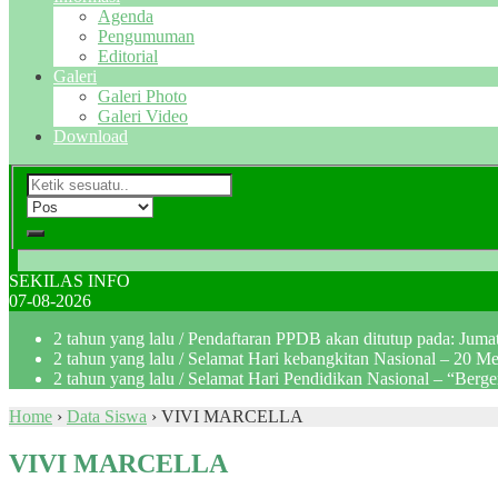
Agenda
Pengumuman
Editorial
Galeri
Galeri Photo
Galeri Video
Download
SEKILAS INFO
07-08-2026
2 tahun yang lalu
/ Pendaftaran PPDB akan ditutup pada: Jum
2 tahun yang lalu
/ Selamat Hari kebangkitan Nasional – 20 M
2 tahun yang lalu
/ Selamat Hari Pendidikan Nasional – “Berg
Home
›
Data Siswa
›
VIVI MARCELLA
VIVI MARCELLA