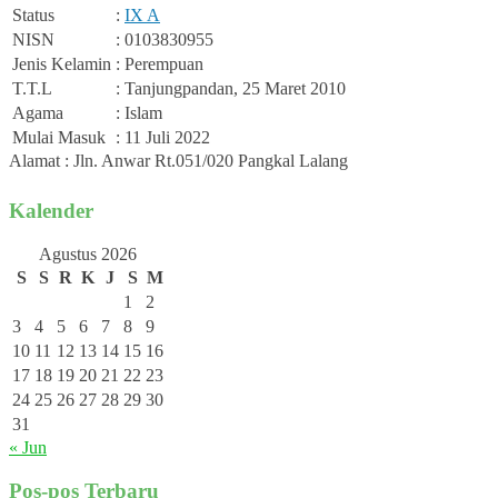
Status
:
IX A
NISN
: 0103830955
Jenis Kelamin
: Perempuan
T.T.L
: Tanjungpandan, 25 Maret 2010
Agama
: Islam
Mulai Masuk
: 11 Juli 2022
Alamat : Jln. Anwar Rt.051/020 Pangkal Lalang
Kalender
Agustus 2026
S
S
R
K
J
S
M
1
2
3
4
5
6
7
8
9
10
11
12
13
14
15
16
17
18
19
20
21
22
23
24
25
26
27
28
29
30
31
« Jun
Pos-pos Terbaru