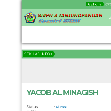
phone
071
B
Download
SEKILAS INFO
YACOB AL MINAGISH
Status
:
Alumni