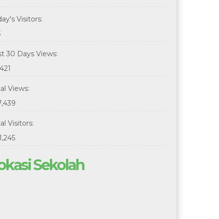
ay's Visitors:
3
st 30 Days Views:
,421
tal Views:
7,439
al Visitors:
1,245
okasi Sekolah