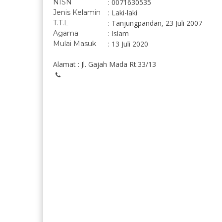
NISN
: 0071630535
Jenis Kelamin
: Laki-laki
T.T.L
: Tanjungpandan, 23 Juli 2007
Agama
: Islam
Mulai Masuk
: 13 Juli 2020
Alamat : Jl. Gajah Mada Rt.33/13