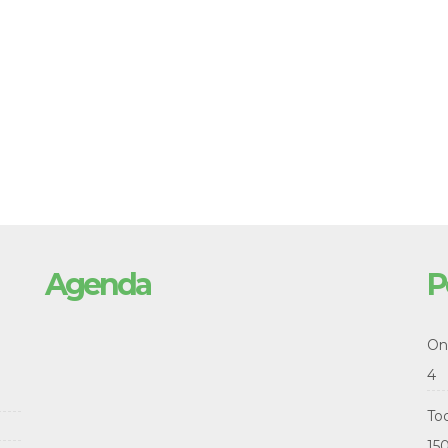
Agenda
P
Onl
4
To
15