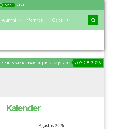
local
21
:
21
Alumni
Informasi
Galeri
07-08-2026
da: Jumat, 28 Juni 2024 pukul 11.00 WIB. Pengumuman PPDB: Senin, 1 Juli
Kalender
Agustus 2026