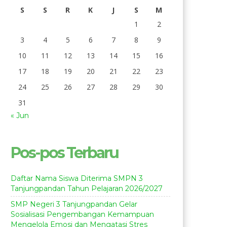
S
S
R
K
J
S
M
1
2
3
4
5
6
7
8
9
10
11
12
13
14
15
16
17
18
19
20
21
22
23
24
25
26
27
28
29
30
31
« Jun
Pos-pos Terbaru
Daftar Nama Siswa Diterima SMPN 3
Tanjungpandan Tahun Pelajaran 2026/2027
SMP Negeri 3 Tanjungpandan Gelar
Sosialisasi Pengembangan Kemampuan
Mengelola Emosi dan Mengatasi Stres