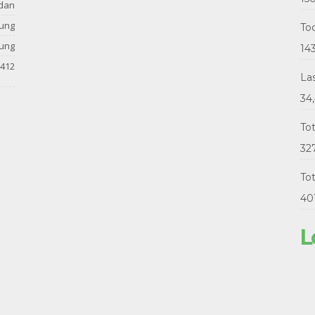
dan
tung
Tod
tung
14
412
La
34
To
32
Tot
40
L