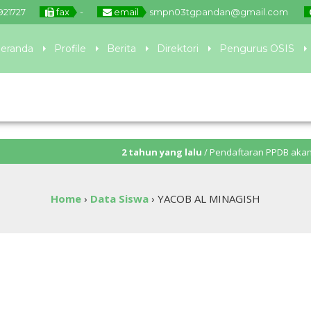
921727
fax
-
email
smpn03tgpandan@gmail.com
eranda
Profile
Berita
Direktori
Pengurus OSIS
2 tahun yang lalu
/ Pendaftaran PPDB akan ditutup pa
Home
›
Data Siswa
›
YACOB AL MINAGISH