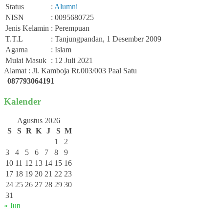
Status
:
Alumni
NISN
: 0095680725
Jenis Kelamin
: Perempuan
T.T.L
: Tanjungpandan, 1 Desember 2009
Agama
: Islam
Mulai Masuk
: 12 Juli 2021
Alamat : Jl. Kamboja Rt.003/003 Paal Satu
087793064191
Kalender
Agustus 2026
S
S
R
K
J
S
M
1
2
3
4
5
6
7
8
9
10
11
12
13
14
15
16
17
18
19
20
21
22
23
24
25
26
27
28
29
30
31
« Jun