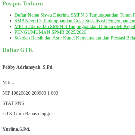
Pos-pos Terbaru
Daftar Nama Siswa Diterima SMPN 3 Tanjungpandan Tahun P
SMP Negeri 3 Tanjungpandan Gelar Sosialisasi Pengembanga
MPLS 2025/2026 SMPN 3 Tanjungpandan Dibuka oleh Kepala
PENGUMUMAN SPMB 2025/2026
Sekolah Bersih dan Asri: Kunci Kenyamanan dan Prestasi Bela
Daftar GTK
Pebby Adriansyah, S.Pd.
NIK
-
NIP
19820820 200903 1 003
STAT
PNS
GTK
Guru Bahasa Inggris
Yurlina,S.Pd.