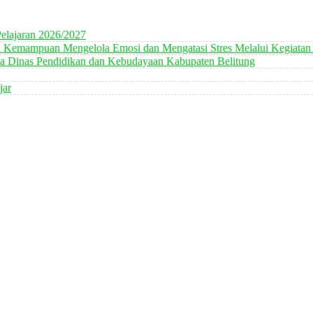
elajaran 2026/2027
n Kemampuan Mengelola Emosi dan Mengatasi Stres Melalui Kegiatan
 Dinas Pendidikan dan Kebudayaan Kabupaten Belitung
jar