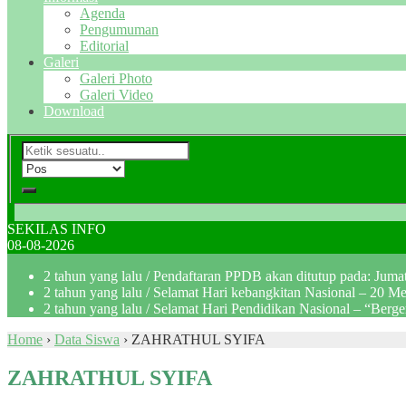
Agenda
Pengumuman
Editorial
Galeri
Galeri Photo
Galeri Video
Download
SEKILAS INFO
08-08-2026
2 tahun yang lalu
/ Pendaftaran PPDB akan ditutup pada: Jum
2 tahun yang lalu
/ Selamat Hari kebangkitan Nasional – 20 M
2 tahun yang lalu
/ Selamat Hari Pendidikan Nasional – “Berg
Home
›
Data Siswa
›
ZAHRATHUL SYIFA
ZAHRATHUL SYIFA