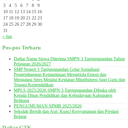
3
4
5
6
7
8
9
10
11
12
13
14
15
16
17
18
19
20
21
22
23
24
25
26
27
28
29
30
31
« Jun
Pos-pos Terbaru
Daftar Nama Siswa Diterima SMPN 3 Tanjungpandan Tahun
Pelajaran 2026/2027
SMP Negeri 3 Tanjungpandan Gelar Sosialisasi
Pengembangan Kemampuan Mengelola Emosi dan
Mengatasi Stres Melalui Kegiatan Mindfulness bagi Guru dan
Tenaga Kependidikan
MPLS 2025/2026 SMPN 3 Tanjungpandan Dibuka oleh
Kepala Dinas Pendidikan dan Kebudayaan Kabupaten
Belitung
PENGUMUMAN SPMB 2025/2026
Sekolah Bersih dan Asri: Kunci Kenyamanan dan Prestasi
Belajar
Daftar GTK