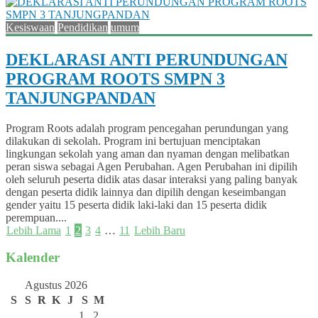
Kesiswaan
Pendidikan
umum
DEKLARASI ANTI PERUNDUNGAN
PROGRAM ROOTS SMPN 3
TANJUNGPANDAN
Program Roots adalah program pencegahan perundungan yang
dilakukan di sekolah. Program ini bertujuan menciptakan
lingkungan sekolah yang aman dan nyaman dengan melibatkan
peran siswa sebagai Agen Perubahan. Agen Perubahan ini dipilih
oleh seluruh peserta didik atas dasar interaksi yang paling banyak
dengan peserta didik lainnya dan dipilih dengan keseimbangan
gender yaitu 15 peserta didik laki-laki dan 15 peserta didik
perempuan....
Lebih Lama
1
2
3
4
…
11
Lebih Baru
Kalender
Agustus 2026
S
S
R
K
J
S
M
1
2