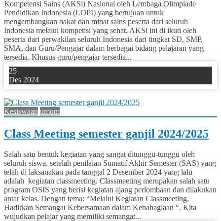
Kompetensi Sains (AKSi) Nasional oleh Lembaga Olimpiade
Pendidikan Indonesia (LOPI) yang bertujuan untuk
mengembangkan bakat dan minat sains peserta dari seluruh
Indonesia melalui kompetisi yang sehat. AKSi ini di ikuti oleh
peserta dari perwakilan seluruh Indonesia dari tingkat SD, SMP,
SMA, dan Guru/Pengajar dalam berbagai bidang pelajaran yang
tersedia. Khusus guru/pengajar tersedia...
25
Des 2024
0
Kesiswaan
umum
Class Meeting semester ganjil 2024/2025
Salah satu bentuk kegiatan yang sangat ditunggu-tunggu oleh
seluruh siswa, setelah penilaian Sumatif Akhir Semester (SAS) yang
telah di laksanakan pada tanggal 2 Desember 2024 yang lalu
adalah kegiatan classmeeting. Classmeeting merupakan salah satu
program OSIS yang berisi kegiatan ajang perlombaan dan dilakukan
antar kelas. Dengan tema: “Melalui Kegiatan Classmeeting,
Hadirkan Semangat Kebersamaan dalam Kebahagiaan “. Kita
wujudkan pelajar yang memiliki semangat...