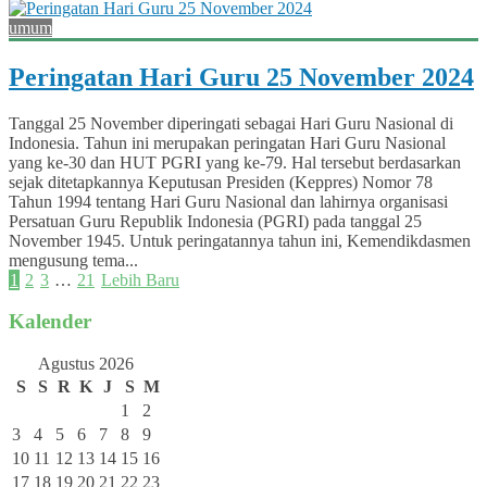
umum
Peringatan Hari Guru 25 November 2024
Tanggal 25 November diperingati sebagai Hari Guru Nasional di
Indonesia. Tahun ini merupakan peringatan Hari Guru Nasional
yang ke-30 dan HUT PGRI yang ke-79. Hal tersebut berdasarkan
sejak ditetapkannya Keputusan Presiden (Keppres) Nomor 78
Tahun 1994 tentang Hari Guru Nasional dan lahirnya organisasi
Persatuan Guru Republik Indonesia (PGRI) pada tanggal 25
November 1945. Untuk peringatannya tahun ini, Kemendikdasmen
mengusung tema...
1
2
3
…
21
Lebih Baru
Kalender
Agustus 2026
S
S
R
K
J
S
M
1
2
3
4
5
6
7
8
9
10
11
12
13
14
15
16
17
18
19
20
21
22
23