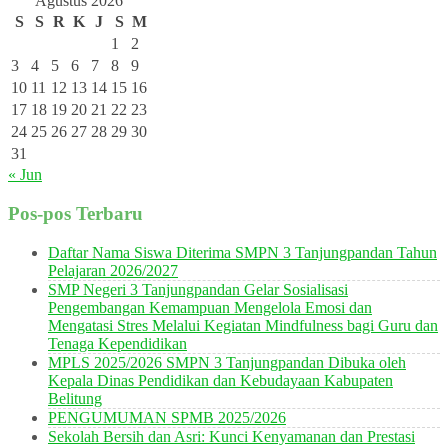
Agustus 2026
S
S
R
K
J
S
M
1
2
3
4
5
6
7
8
9
10
11
12
13
14
15
16
17
18
19
20
21
22
23
24
25
26
27
28
29
30
31
« Jun
Pos-pos Terbaru
Daftar Nama Siswa Diterima SMPN 3 Tanjungpandan Tahun
Pelajaran 2026/2027
SMP Negeri 3 Tanjungpandan Gelar Sosialisasi
Pengembangan Kemampuan Mengelola Emosi dan
Mengatasi Stres Melalui Kegiatan Mindfulness bagi Guru dan
Tenaga Kependidikan
MPLS 2025/2026 SMPN 3 Tanjungpandan Dibuka oleh
Kepala Dinas Pendidikan dan Kebudayaan Kabupaten
Belitung
PENGUMUMAN SPMB 2025/2026
Sekolah Bersih dan Asri: Kunci Kenyamanan dan Prestasi