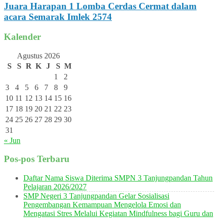
Juara Harapan 1 Lomba Cerdas Cermat dalam
acara Semarak Imlek 2574
Kalender
Agustus 2026
S
S
R
K
J
S
M
1
2
3
4
5
6
7
8
9
10
11
12
13
14
15
16
17
18
19
20
21
22
23
24
25
26
27
28
29
30
31
« Jun
Pos-pos Terbaru
Daftar Nama Siswa Diterima SMPN 3 Tanjungpandan Tahun
Pelajaran 2026/2027
SMP Negeri 3 Tanjungpandan Gelar Sosialisasi
Pengembangan Kemampuan Mengelola Emosi dan
Mengatasi Stres Melalui Kegiatan Mindfulness bagi Guru dan