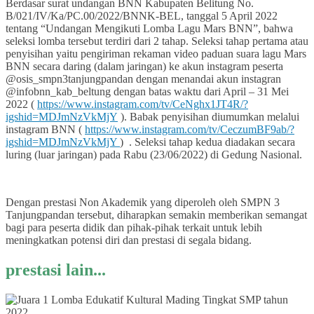
Berdasar surat undangan BNN Kabupaten Belitung No.
B/021/IV/Ka/PC.00/2022/BNNK-BEL, tanggal 5 April 2022
tentang “Undangan Mengikuti Lomba Lagu Mars BNN”, bahwa
seleksi lomba tersebut terdiri dari 2 tahap. Seleksi tahap pertama atau
penyisihan yaitu pengiriman rekaman video paduan suara lagu Mars
BNN secara daring (dalam jaringan) ke akun instagram peserta
@osis_smpn3tanjungpandan dengan menandai akun instagran
@infobnn_kab_beltung dengan batas waktu dari April – 31 Mei
2022 (
https://www.instagram.com/tv/CeNghx1JT4R/?
igshid=MDJmNzVkMjY
). Babak penyisihan diumumkan melalui
instagram BNN (
https://www.instagram.com/tv/CeczumBF9ab/?
igshid=MDJmNzVkMjY
) . Seleksi tahap kedua diadakan secara
luring (luar jaringan) pada Rabu (23/06/2022) di Gedung Nasional.
Dengan prestasi Non Akademik yang diperoleh oleh SMPN 3
Tanjungpandan tersebut, diharapkan semakin memberikan semangat
bagi para peserta didik dan pihak-pihak terkait untuk lebih
meningkatkan potensi diri dan prestasi di segala bidang.
prestasi lain...